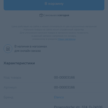
В корзину
Самовывоз
сегодня
Цена действует на сайте и может отличаться от цен в розничных магазинах
Наличие товара на сайте носит справочный характер.
Для уточнения наличия товара в магазине можно позвонить
в данный магазин напрямую по номеру,
указанному в разделе
Наши магазины
.
В наличии в
магазинах
для онлайн заказа
Характеристики
Код товара
00-00003166
Артикул
00-00003166
Бренд
Elanco
Projensdorfer str. 324, D-24106