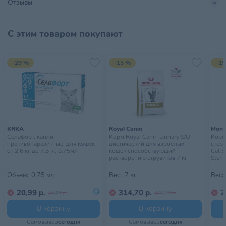
Отзывы
• Небольшой размер таблеток удобен для собак мелких пород.
• Продукт разработан при участии ветеринарных врачей.
Не содержит искусственных консервантов и красителей.
С этим товаром покупают
-29 %
-15 %
-15
KRKA
Royal Canin
Mong
Селафорт, капли
Корм Royal Canin Urinary S/O
Корм
противопаразитные, для кошек
диетический для взрослых
стери
от 2,6 кг до 7,5 кг, 0,75мл
кошек способствующий
Cat S
растворению струвитов 7 кг
Steril
Объем:
0,75 мл
Вес:
7 кг
Вес:
20,99 р.
314,70 р.
2
29,49 р.
370,23 р.
В корзину
В корзину
Самовывоз
сегодня
Самовывоз
сегодня