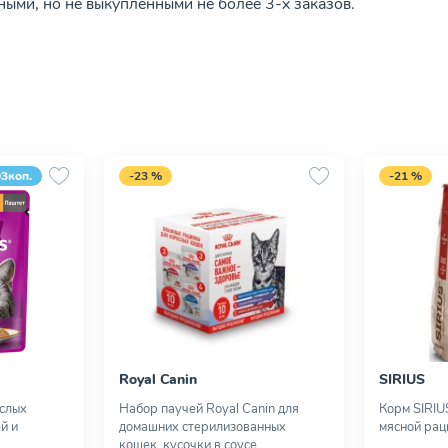
ыми, но не выкупленными не более 3-х заказов.
93коп.
-23 %
-21 %
Royal Canin
SIRIUS
ослых
Набор паучей Royal Canin для
Корм SIRIU
й и
домашних стерилизованных
мясной раци
кошек, кусочки в соусе,