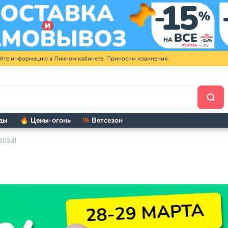
яйте информацию в Личном кабинете. Приносим извинения.
ды
🔥 Цены-огонь
%
Ветсезон
2024!