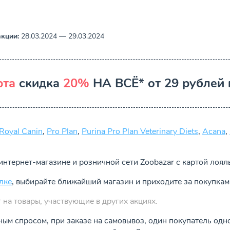
кции:
28.03.2024 — 29.03.2024
рта
скидка
20%
НА ВСЁ* от 29 рублей в
Royal Canin
,
Pro Plan
,
Purina Pro Plan Veterinary Diets
,
Acana
,
интернет-магазине и розничной сети Zoobazar с картой лоял
лке
, выбирайте ближайший магазин и приходите за покупкам
 на товары, участвующие в других акциях.
ным спросом, при заказе на самовывоз, один покупатель од