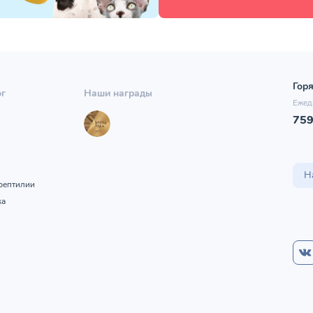
Горя
ог
Наши награды
Ежед
75
ы
Н
рептилии
ка