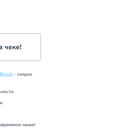
 чеке!
Bosch
- скидка
ьности.
и.
новременно может