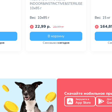
INDOOR&INSTINCTIVE&STERILISED,
10х85 г
Вес:
10х85 г
Вес:
15 кг
22,99 р.
164,85
29,99 р.
В корзину
дня
Самовывоз
сегодня
Са
Скачайте мобильное п
Загрузите в
Дос
App Store
Goo