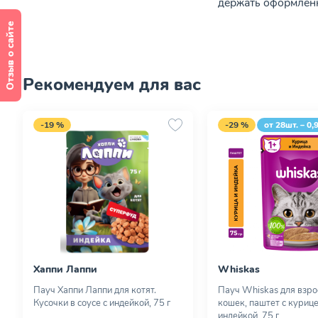
держать оформленн
Отзыв о сайте
Рекомендуем для вас
-19 %
-29 %
от 28шт. – 0,
Хаппи Лаппи
Whiskas
Пауч Хаппи Лаппи для котят.
Пауч Whiskas для взр
Кусочки в соусе с индейкой, 75 г
кошек, паштет с курице
индейкой, 75 г