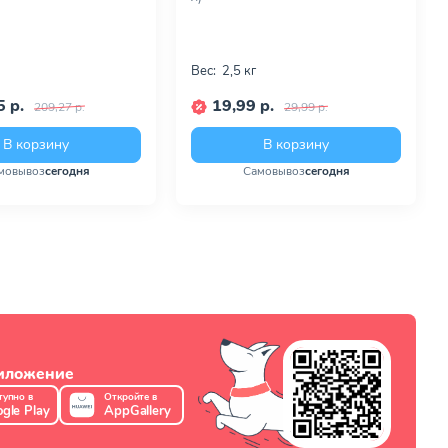
Вес:
2,5 кг
 р.
19,99 р.
209,27 р.
29,99 р.
В корзину
В корзину
мовывоз
сегодня
Самовывоз
сегодня
риложение
тупно в
Откройте в
gle Play
AppGallery