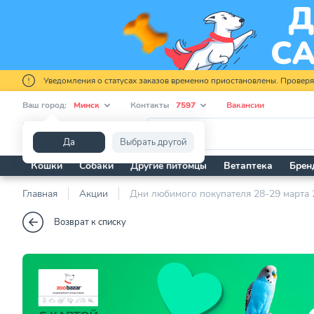
Уведомления о статусах заказов временно приостановлены. Провер
Ваш город:
Минск
Контакты
7597
Вакансии
Я ищу...
Да
Выбрать другой
Кошки
Собаки
Другие питомцы
Ветаптека
Брен
Главная
Акции
Дни любимого покупателя 28-29 марта 
Возврат к списку