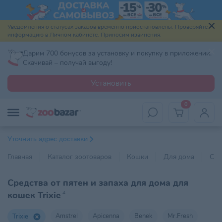
Уведомления о статусах заказов временно приостановлены. Проверяйте
информацию в Личном кабинете. Приносим извинения.
Дарим 700 бонусов за установку и покупку в приложении.
Скачивай – получай выгоду!
Установить
0
Уточнить адрес доставки
Главная
Каталог зоотоваров
Кошки
Для дома
Сре
Средства от пятен и запаха для дома для
кошек Trixie
4
Amstrel
Apicenna
Benek
Mr.Fresh
Trixie