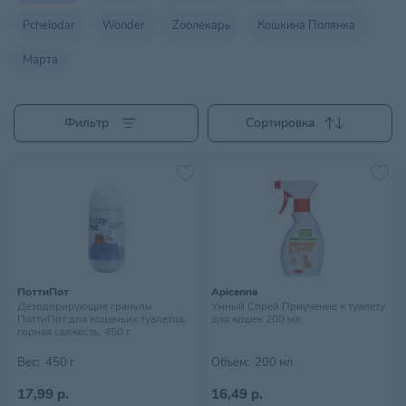
Pchelodar
Wonder
Zooлекарь
Кошкина Полянка
Марта
Фильтр
Сортировка
ПоттиПот
Apicenna
Дезодорирующие гранулы
Умный Спрей Приучение к туалету
ПоттиПот для кошачьих туалетов,
для кошек 200 мл
горная свежесть, 450 г
Вес:
450 г
Объем:
200 мл
17,99 р.
16,49 р.