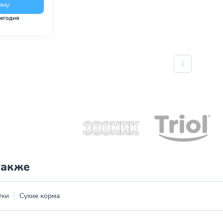
ину
сегодня
1
также
тки
Сухие корма