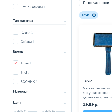
По популярности
Есть в наличии
1
Trixie
Тип питомца
Кошки
1
Собаки
1
Бренд
Trixie
1
Triol
5
Trixie
ЗООНИК
2
Мягкая щетка-пухо
Материал
для ухода за шерст
деревянной ручкой
Цена
19,99 р.
Цена от
Цена до