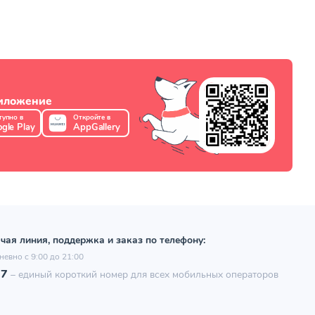
риложение
тупно в
Откройте в
gle Play
AppGallery
чая линия, поддержка и заказ по телефону:
невно с 9:00 до 21:00
97
–
единый короткий номер для всех мобильных операторов