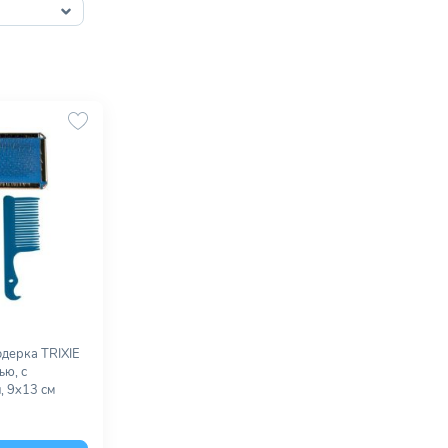
дерка TRIXIE
ью, с
, 9х13 см