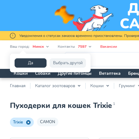
Уведомления о статусах заказов временно приостановлены. Провер
Ваш город:
Минск
Контакты
7597
Вакансии
Я ищу...
Да
Выбрать другой
Кошки
Собаки
Другие питомцы
Ветаптека
Брен
Главная
Каталог зоотоваров
Кошки
Груминг
Пуходерки для кошек Trixie
1
CAMON
Trixie