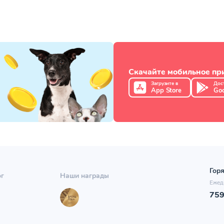
Скачайте мобильное п
Загрузите в
Дос
App Store
Goo
Горя
ог
Наши награды
Ежед
75
ы