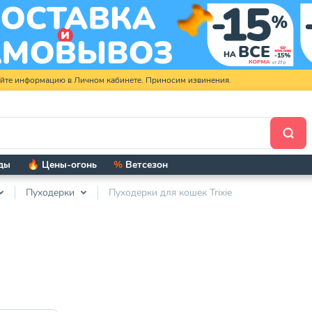
яйте информацию в Личном кабинете. Приносим извинения.
ды
🔥 Цены-огонь
%
Ветсезон
Пуходерки
Пуходерки для кошек Trixie