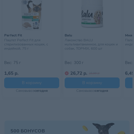
Perfect Fit
Balu
Мня
Паштет Perfect Fit для
Лакомство BALU
Пало
стерилизованных кошек, с
мультивитаминное, для кошек и
индей
индейкой, 75 г
собак, TOPMIX, 600 шт
Вес:
75 г
Вес:
300 г
Вес:
1,65 р.
26,72 р.
6,49
26,99 р.
В корзину
В корзину
Самовывоз
сегодня
Самовывоз
сегодня
500 БОНУСОВ