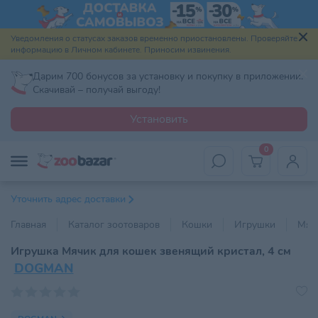
Уведомления о статусах заказов временно приостановлены. Проверяйте
информацию в Личном кабинете. Приносим извинения.
Дарим 700 бонусов за установку и покупку в приложении.
Скачивай – получай выгоду!
Установить
0
Уточнить адрес доставки
Главная
Каталог зоотоваров
Кошки
Игрушки
Мяч
Игрушка Мячик для кошек звенящий кристал, 4 см
DOGMAN