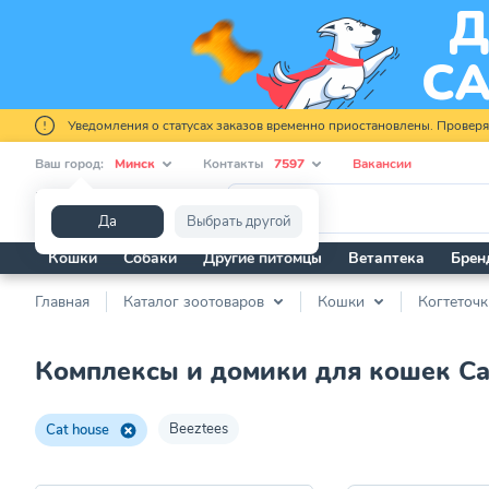
Уведомления о статусах заказов временно приостановлены. Провер
Ваш город:
Минск
Контакты
7597
Вакансии
Я ищу...
Да
Выбрать другой
Кошки
Собаки
Другие питомцы
Ветаптека
Брен
Главная
Каталог зоотоваров
Кошки
Когтеточк
Комплексы и домики для кошек Ca
Beeztees
Cat house