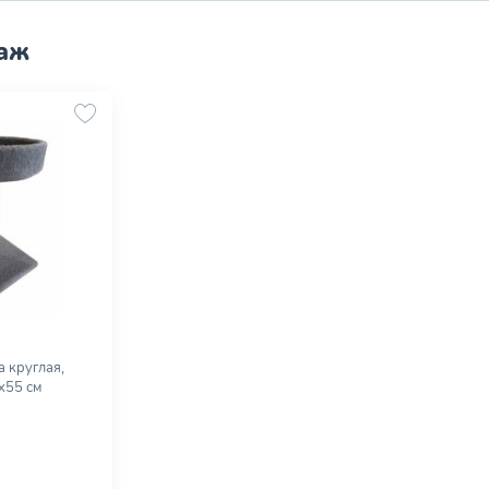
аж
а круглая,
х55 см