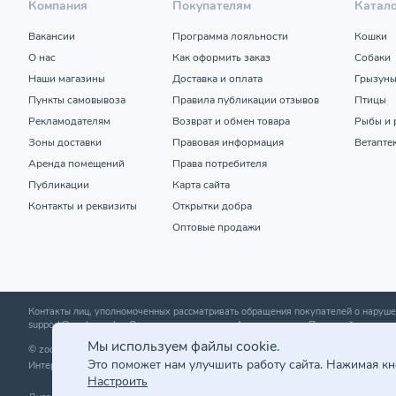
Компания
Покупателям
Катал
Вакансии
Программа лояльности
Кошки
О нас
Как оформить заказ
Собаки
Наши магазины
Доставка и оплата
Грызун
Пункты самовывоза
Правила публикации отзывов
Птицы
Рекламодателям
Возврат и обмен товара
Рыбы и 
Зоны доставки
Правовая информация
Ветапте
Аренда помещений
Права потребителя
Публикации
Карта сайта
Контакты и реквизиты
Открытки добра
Оптовые продажи
Контакты лиц, уполномоченных рассматривать обращения покупателей о нару
support@zoobazar.by
; Отдел торговли и услуг Администрации Первомайского р-н
Мы используем файлы cookie.
© zoobazar.by 2026 | ООО «Ветзообазар», УНП 192636458 | г. Минск, пр-т Дзержи
Это поможет нам улучшить работу сайта. Нажимая к
Интернет-магазин зарегистрирован в торговом реестре 25.03.2020 г. | Регистр
Настроить