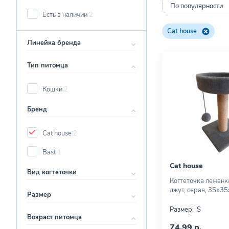
По популярности
Есть в наличии
2
Cat house
Линейка бренда
Тип питомца
Кошки
2
Бренд
Cat house
2
Bast
1
Cat house
Вид когтеточки
Когтеточка лежанк
джут, серая, 35х35
Размер
Размер:
S
Возраст питомца
74,99 р.