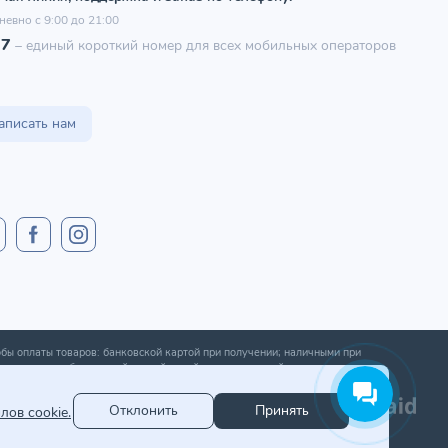
невно с 9:00 до 21:00
97
–
единый короткий номер для всех мобильных операторов
аписать нам
бы оплаты товаров: банковской картой при получении; наличными при
ении; оплата банковской картой онлайн; оплата картой рассрочки.
Отклонить
Принять
лов cookie.