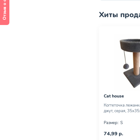
Отзыв о сайте
Хиты прод
Cat house
Когтеточка лежанк
джут, серая, 35х35
Размер:
S
74,99 р.