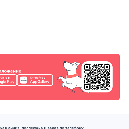
риложение
тупно в
Откройте в
gle Play
AppGallery
чая линия, поддержка и заказ по телефону: