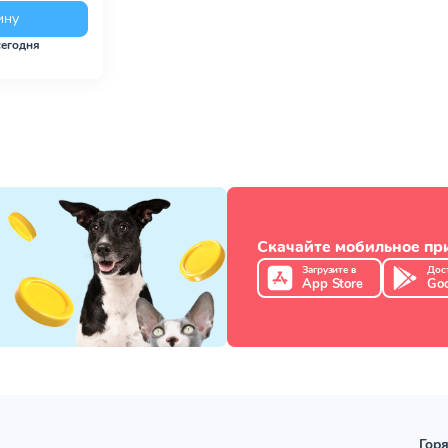
ину
сегодня
Скачайте мобильное п
Загрузите в
Дос
App Store
Goo
Горя