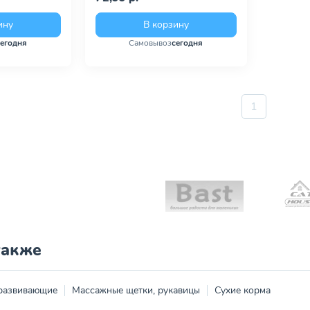
ину
В корзину
сегодня
Самовывоз
сегодня
1
также
 развивающие
Массажные щетки, рукавицы
Сухие корма