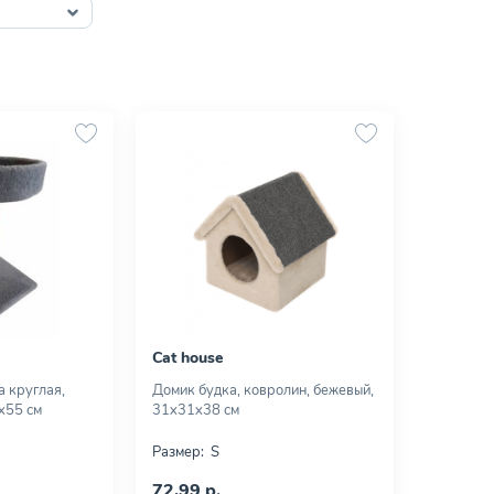
Cat house
а круглая,
Домик будка, ковролин, бежевый,
х55 см
31х31х38 см
Размер:
S
72,99 р.