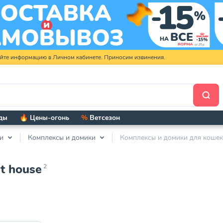
яйте информацию в Личном кабинете. Приносим извинения.
ды
🔥 Цены-огонь
%
Ветсезон
и
Комплексы и домики
Комплексы и домики для кошек
t house
2