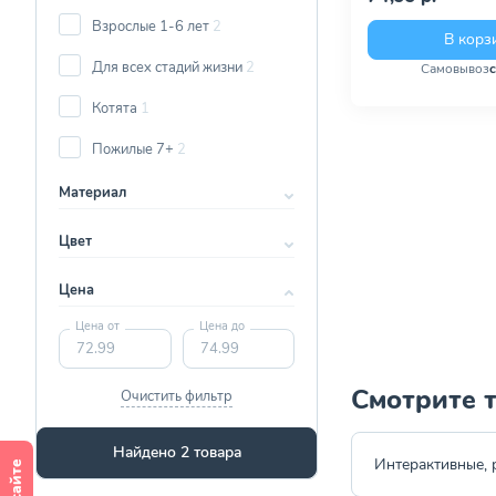
Взрослые 1-6 лет
2
В корз
Для всех стадий жизни
2
Самовывоз
Котята
1
Пожилые 7+
2
Материал
Цвет
Цена
Цена от
Цена до
Смотрите 
Очистить фильтр
Найдено 2 товара
Интерактивные,