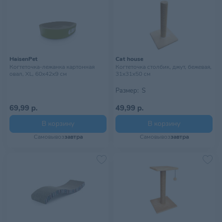
HaisenPet
Cat house
Когтеточка-лежанка картонная
Когтеточка столбик, джут, бежевая,
овал, XL, 60х42х9 см
31х31х50 см
Размер:
S
69,99 р.
49,99 р.
В корзину
В корзину
Самовывоз
завтра
Самовывоз
завтра