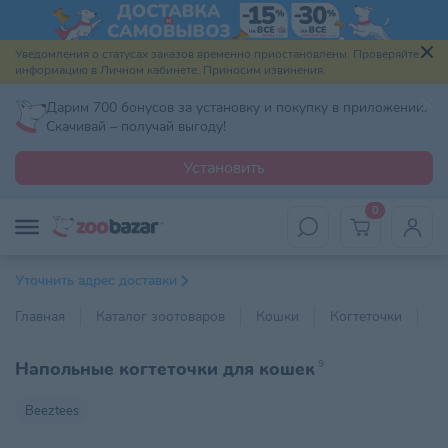
Уведомления о статусах заказов временно приостановлены. Проверяйте
информацию в Личном кабинете. Приносим извинения.
Дарим 700 бонусов за установку и покупку в приложении.
Скачивай – получай выгоду!
Установить
0
Уточнить адрес доставки
Главная
Каталог зоотоваров
Кошки
Когтеточки
На
Напольные когтеточки для кошек
9
Beeztees