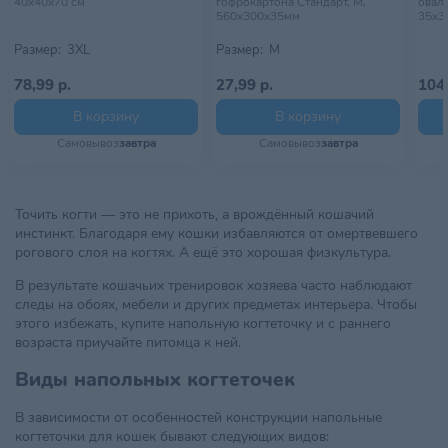
40х40х70 см
гофрокартона Стандарт, M,
оваль
560х300х35мм
35х3
Размер:
3XL
Размер:
M
78,99 р.
27,99 р.
104,
В корзину
В корзину
Самовывоз
завтра
Самовывоз
завтра
Точить когти — это не прихоть, а врождённый кошачий
инстинкт. Благодаря ему кошки избавляются от омертвевшего
рогового слоя на когтях. А ещё это хорошая физкультура.
В результате кошачьих тренировок хозяева часто наблюдают
следы на обоях, мебели и других предметах интерьера. Чтобы
этого избежать, купите напольную когтеточку и с раннего
возраста приучайте питомца к ней.
Виды напольных когтеточек
В зависимости от особенностей конструкции напольные
когтеточки для кошек бывают следующих видов: