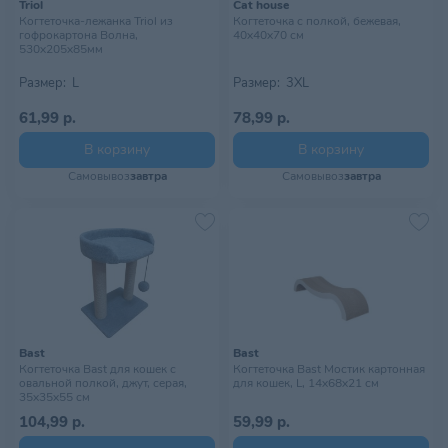
Triol
Cat house
Когтеточка-лежанка Triol из
Когтеточка с полкой, бежевая,
гофрокартона Волна,
40х40х70 см
530х205х85мм
Размер:
L
Размер:
3XL
61,99 р.
78,99 р.
В корзину
В корзину
Самовывоз
завтра
Самовывоз
завтра
Bast
Bast
Когтеточка Bast для кошек с
Когтеточка Bast Мостик картонная
овальной полкой, джут, серая,
для кошек, L, 14х68х21 см
35х35х55 см
104,99 р.
59,99 р.