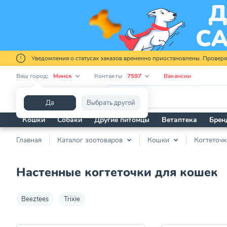
Уведомления о статусах заказов временно приостановлены. Провер
Ваш город:
Минск
Контакты
7597
Вакансии
Я ищу...
Да
Выбрать другой
Кошки
Собаки
Другие питомцы
Ветаптека
Брен
Главная
Каталог зоотоваров
Кошки
Когтеточк
Настенные когтеточки для кошек
Beeztees
Trixie