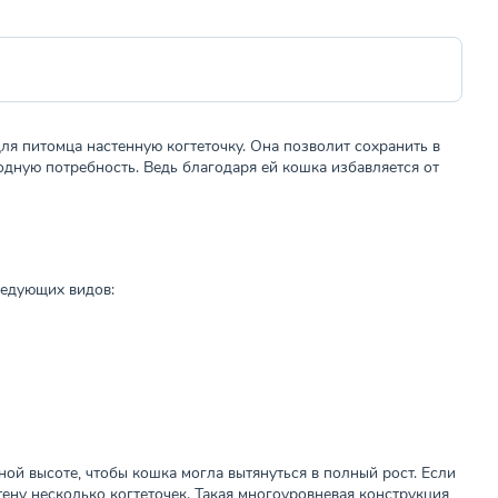
ля питомца настенную когтеточку. Она позволит сохранить в
одную потребность. Ведь благодаря ей кошка избавляется от
ледующих видов:
жной высоте, чтобы кошка могла вытянуться в полный рост. Если
ену несколько когтеточек. Такая многоуровневая конструкция