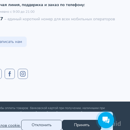
чая линия, поддержка и заказ по телефону:
невно с 9:00 до 21:00
97
–
единый короткий номер для всех мобильных операторов
аписать нам
бы оплаты товаров: банковской картой при получении; наличными при
ении; оплата банковской картой онлайн; оплата картой рассрочки.
Отклонить
Принять
лов cookie.