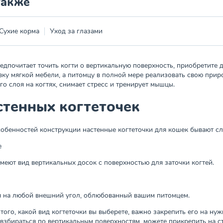
также
Сухие корма
Уход за глазами
едпочитает точить когти о вертикальную поверхность, приобретите д
вку мягкой мебели, а питомцу в полной мере реализовать свою прир
о слоя на когтях, снимает стресс и тренирует мышцы.
стенных когтеточек
собенностей конструкции настенные когтеточки для кошек бывают с
е
имеют вид вертикальных досок с поверхностью для заточки когтей.
я на любой внешний угол, облюбованный вашим питомцем.
того, какой вид когтеточки вы выберете, важно закрепить его на ну
взбираться по вертикальным поверхностям, можете прикрепить на ст