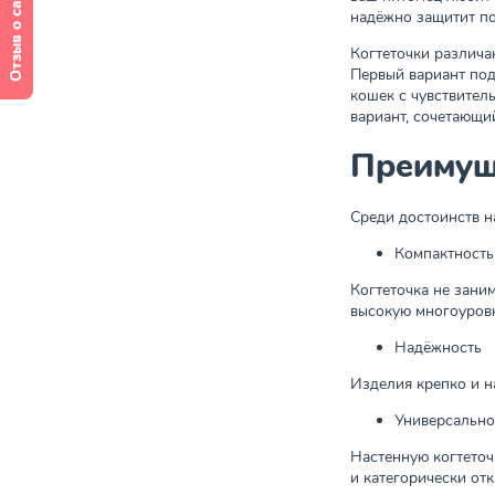
Отзыв о сайте
надёжно защитит по
Когтеточки различа
Первый вариант под
кошек с чувствител
вариант, сочетающий
Преимущ
Среди достоинств н
Компактность
Когтеточка не зани
высокую многоуров
Надёжность
Изделия крепко и н
Универсально
Настенную когтеточ
и категорически отк