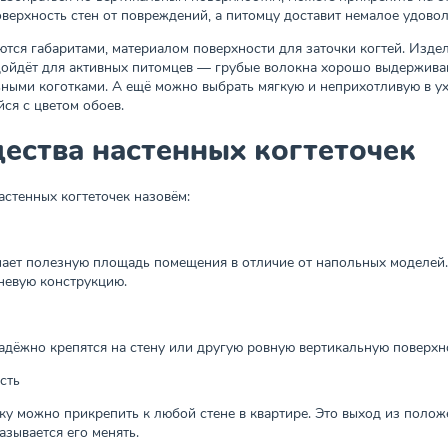
верхность стен от повреждений, а питомцу доставит немалое удовол
ются габаритами, материалом поверхности для заточки когтей. Издел
ойдёт для активных питомцев — грубые волокна хорошо выдерживаю
ьными коготками. А ещё можно выбрать мягкую и неприхотливую в у
ся с цветом обоев.
ества настенных когтеточек
астенных когтеточек назовём:
мает полезную площадь помещения в отличие от напольных моделей
невую конструкцию.
адёжно крепятся на стену или другую ровную вертикальную поверхно
сть
ку можно прикрепить к любой стене в квартире. Это выход из поло
азывается его менять.