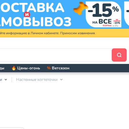
яйте информацию в Личном кабинете. Приносим извинения.
ды
🔥 Цены-огонь
%
Ветсезон
и
Настенные когтеточки