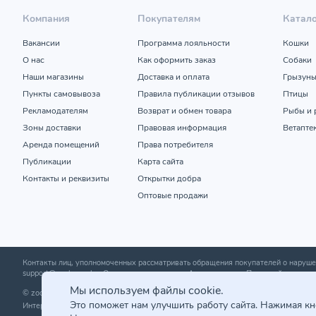
Компания
Покупателям
Катал
Вакансии
Программа лояльности
Кошки
О нас
Как оформить заказ
Собаки
Наши магазины
Доставка и оплата
Грызун
Пункты самовывоза
Правила публикации отзывов
Птицы
Рекламодателям
Возврат и обмен товара
Рыбы и 
Зоны доставки
Правовая информация
Ветапте
Аренда помещений
Права потребителя
Публикации
Карта сайта
Контакты и реквизиты
Открытки добра
Оптовые продажи
Контакты лиц, уполномоченных рассматривать обращения покупателей о нару
support@zoobazar.by
; Отдел торговли и услуг Администрации Первомайского р-н
Мы используем файлы cookie.
© zoobazar.by 2026 | ООО «Ветзообазар», УНП 192636458 | г. Минск, пр-т Дзержи
Это поможет нам улучшить работу сайта. Нажимая к
Интернет-магазин зарегистрирован в торговом реестре 25.03.2020 г. | Регистр