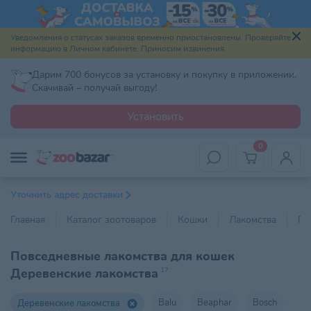
Уведомления о статусах заказов временно приостановлены. Проверяйте
информацию в Личном кабинете. Приносим извинения.
Дарим 700 бонусов за установку и покупку в приложении.
Скачивай – получай выгоду!
Установить
0
Уточнить адрес доставки
Главная
Каталог зоотоваров
Кошки
Лакомства
По
Повседневные лакомства для кошек
Деревенские лакомства
17
Balu
Beaphar
Bosch
Деревенские лакомства