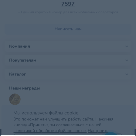
7597
–
Единый короткий номер для всех мобильных операторов
Написать нам
Компания
Покупателям
Каталог
Наши награды
Мы используем файлы cookie.
Это поможет нам улучшить работу сайта. Нажимая
кнопку «Принять», ты соглашаешься с нашей
Политикой обработки файлов cookie.
Настроить