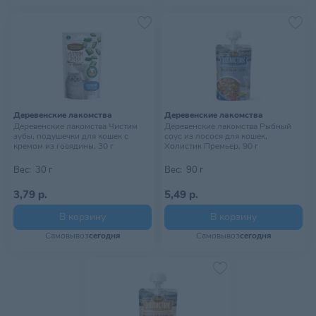
Деревенские лакомства
Деревенские лакомства
Деревенские лакомства Чистим
Деревенские лакомства Рыбный
зубы, подушечки для кошек с
соус из лосося для кошек,
кремом из говядины, 30 г
Холистик Премьер, 90 г
Вес:
30 г
Вес:
90 г
3,79 р.
5,49 р.
В корзину
В корзину
Самовывоз
сегодня
Самовывоз
сегодня