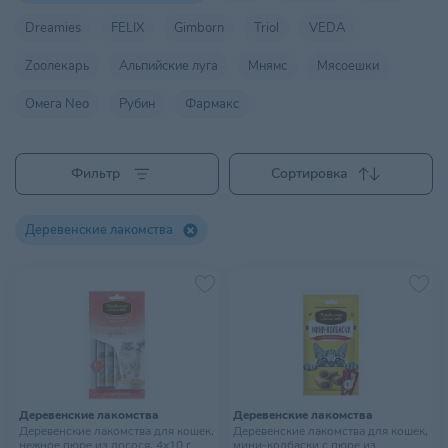
Dreamies
FELIX
Gimborn
Triol
VEDA
Zooлекарь
Альпийские луга
Мнямс
Мясоешки
Омега Nео
Рубин
Фармакс
Фильтр
Сортировка
Деревенские лакомства
Деревенские лакомства
Деревенские лакомства
Деревенские лакомства для кошек,
Деревенские лакомства для кошек,
нежное пюре из лосося, 4х10 г
мини-колбаски с пюре из