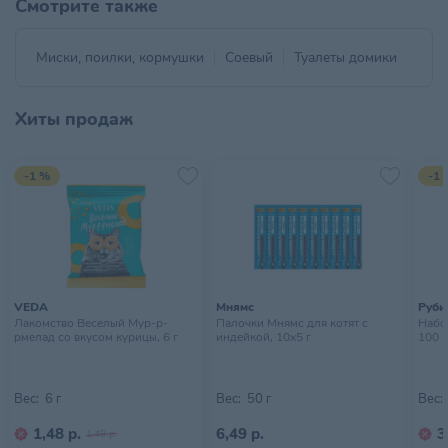
Смотрите также
Миски, поилки, кормушки
Соевый
Туалеты домики
Хиты продаж
-1 %
-1 
VEDA
Мнямс
Руби
Лакомство Веселый Мур-р-
Палочки Мнямс для котят с
Набо
рмелад со вкусом курицы, 6 г
индейкой, 10х5 г
100 г
Вес:
6 г
Вес:
50 г
Вес:
1,48 р.
6,49 р.
3
1,49 р.