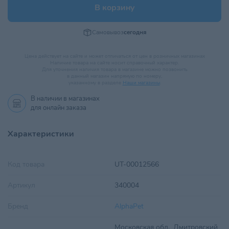
В корзину
Самовывоз
сегодня
Цена действует на сайте и может отличаться от цен в розничных магазинах
Наличие товара на сайте носит справочный характер.
Для уточнения наличия товара в магазине можно позвонить
в данный магазин напрямую по номеру,
указанному в разделе
Наши магазины
.
В наличии в
магазинах
для онлайн заказа
Характеристики
Код товара
UT-00012566
Артикул
340004
Бренд
AlphaPet
Московская обл., Дмитровский