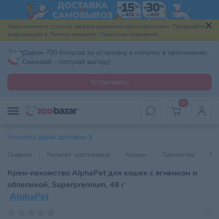
Уведомления о статусах заказов временно приостановлены. Проверяйте
информацию в Личном кабинете. Приносим извинения.
Дарим 700 бонусов за установку и покупку в приложении.
Скачивай – получай выгоду!
Установить
0
Уточнить адрес доставки
Главная
Каталог зоотоваров
Кошки
Лакомства
По
Крем-лакомство AlphaPet для кошек с ягненком и
облепихой, Superpremium, 48 г
AlphaPet