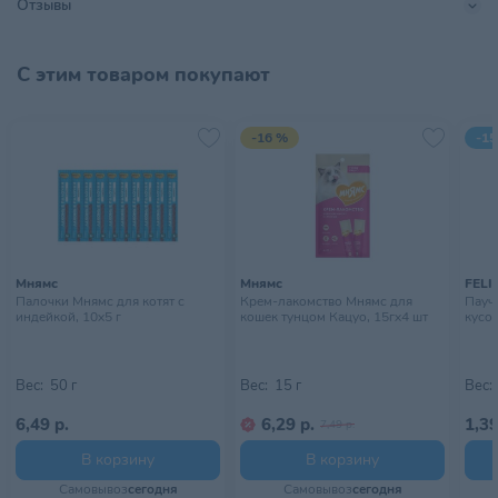
Отзывы
2. Профилактика МКБ (клюква - нормализует pH мочи)
Тип питомца
Кошки
3. Подходит для маскировки лекарственных препаратов
4. Повышает вкусовую привлекательность кормов
Тип упаковки
Саше
С этим товаром покупают
5. Ингредиенты качества Human Gradе
6. Без ГМО, искусственных ароматизаторов и красителей
Хранить в сухом прохладном
Условия хранения
месте, недоступном для детей
-16 %
-15
Мнямс
Мнямс
FELI
Палочки Мнямс для котят с
Крем-лакомство Мнямс для
Пауч 
индейкой, 10х5 г
кошек тунцом Кацуо, 15гх4 шт
кусоч
Вес:
50 г
Вес:
15 г
Вес:
6,49 р.
6,29 р.
1,39
7,49 р.
В корзину
В корзину
Самовывоз
сегодня
Самовывоз
сегодня