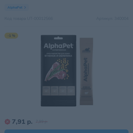
AlphaPet
Код товара
UT-00012566
Артикул:
340004
-1 %
7,91 р.
7,99 р.