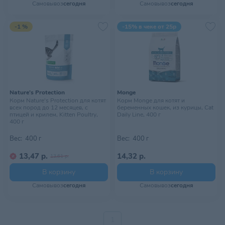
Самовывоз
сегодня
Самовывоз
сегодня
-1 %
-15% в чеке от 25р
Nature's Protection
Monge
Корм Nature's Protection для котят
Корм Monge для котят и
всех пород до 12 месяцев, с
беременных кошек, из курицы, Cat
птицей и крилем, Kitten Poultry,
Daily Line, 400 г
400 г
Вес:
400 г
Вес:
400 г
13,47 р.
14,32 р.
13,61 р.
В корзину
В корзину
Самовывоз
сегодня
Самовывоз
сегодня
1