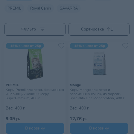
PREMIL
Royal Canin
SAVARRA
Фильтр
Сортировка
-15% в чеке от 25р
-15% в чеке от 25р
PREMIL
Monge
Корм Premil для котят, беременных
Корм Monge для котят и
и кормящих кошек, Sleepy
беременных кошек, из форели,
SuperPremium, 400 г
Speciality Line Monoprotein, 400 г
Вес:
400 г
Вес:
400 г
9,09 р.
12,76 р.
В корзину
В корзину