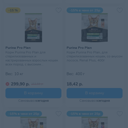
-15 %
-15% в чеке от 25р
Purina Pro Plan
Purina Pro Plan
Корм Purina Pro Plan для
Корм Purina Pro Plan, для
стерилизованных и
стерилизованных кошек, со вкусом
кастрированных взрослых кошек
лосося, Renal Plus, 400г
всех пород, с высоким
содержанием белка, со вкусом
индейки, Sterilised Adult Renal
Вес:
10 кг
Вес:
400 г
Plus, 10 кг
299,90 р.
18,42 р.
353,59 р.
В корзину
В корзину
Самовывоз
сегодня
Самовывоз
сегодня
-15% в чеке от 25р
-15% в чеке от 25р