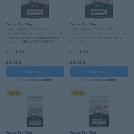
Purina Pro Plan
Purina Pro Plan
Корм Purina Pro Plan для
Корм Purina Pro Plan, для
стерилизованных взрослых кошек
взрослых стерилизованных кошек,
с чувствительным пищеварением, с
со вкусом утки с печенью, Savoury
курицей, DELICATE DIGESTION,
Duo, 400г
400г
Вес:
400 г
Вес:
400 г
18,42 р.
18,42 р.
В корзину
В корзину
Самовывоз
сегодня
Самовывоз
сегодня
-12 %
-15 %
Purina Pro Plan
Purina Pro Plan