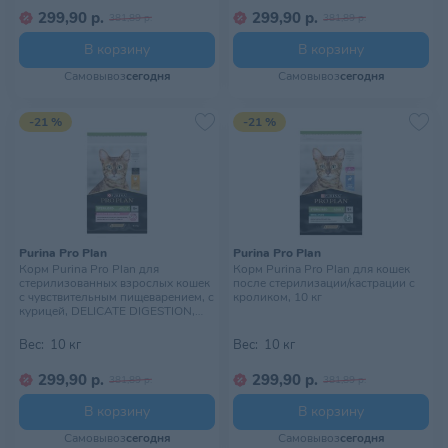
299,90 р.
299,90 р.
381,89 р.
381,89 р.
В корзину
В корзину
Самовывоз
сегодня
Самовывоз
сегодня
-21 %
-21 %
Purina Pro Plan
Purina Pro Plan
Корм Purina Pro Plan для
Корм Purina Pro Plan для кошек
стерилизованных взрослых кошек
после стерилизации/кастрации с
с чувствительным пищеварением, с
кроликом, 10 кг
курицей, DELICATE DIGESTION,
10кг
Вес:
10 кг
Вес:
10 кг
299,90 р.
299,90 р.
381,89 р.
381,89 р.
В корзину
В корзину
Самовывоз
сегодня
Самовывоз
сегодня