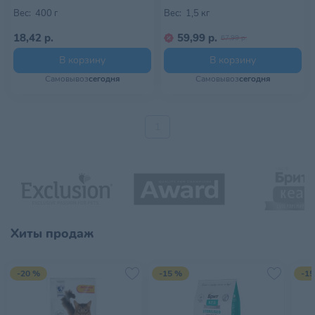
Вес:
400 г
Вес:
1,5 кг
18,42 р.
59,99 р.
67,99 р.
В корзину
В корзину
Самовывоз
сегодня
Самовывоз
сегодня
1
Хиты продаж
-20 %
-15 %
-15