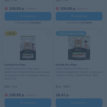
Вес:
3 кг
Вес:
3 кг
108,89 р.
108,89 р.
128,11 р.
128,11 р.
В корзину
В корзину
Самовывоз
сегодня
Самовывоз
сегодня
-15 %
-15% в чеке от 25р
Purina Pro Plan
Purina Pro Plan
Корм Purina Pro Plan, для
Корм Purina ProPlan для
взрослых стерилизованных кошек,
стерилизованных кошек, со вкусом
со вкусом утки с печенью, Savoury
лосося, VITAL FUNCTIONS, 400г
Duo, 3 кг
Вес:
3 кг
Вес:
400 г
108,89 р.
18,42 р.
128,11 р.
В корзину
В корзину