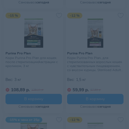
Самовывоз
сегодня
Самовывоз
сегодня
-15 %
-12 %
Purina Pro Plan
Purina Pro Plan
Корм Purina Pro Plan для кошек
Корм Purina Pro Plan, для
после стерилизации/кастрации с
стерилизованных взрослых кошек
кроликом, 3 кг
с чувствительным пищеварением,
со вкусом курицы, Sterilised Adult
Delicate Digestion, 1,5 кг
Вес:
3 кг
Вес:
1,5 кг
108,89 р.
59,99 р.
128,11 р.
67,99 р.
В корзину
В корзину
Самовывоз
сегодня
Самовывоз
сегодня
-15% в чеке от 25р
-12 %