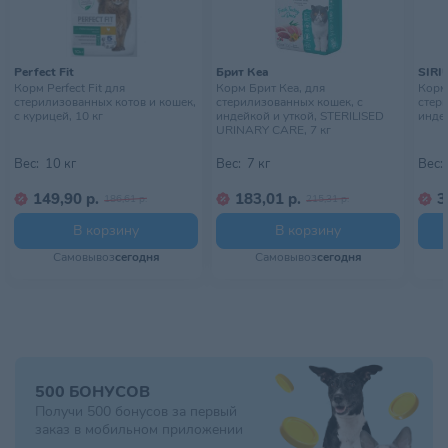
Perfect Fit
Брит Кеа
SIRI
Корм Perfect Fit для
Корм Брит Кеа, для
Корм
стерилизованных котов и кошек,
стерилизованных кошек, с
стер
с курицей, 10 кг
индейкой и уткой, STERILISED
индей
URINARY CARE, 7 кг
Вес:
10 кг
Вес:
7 кг
Вес:
149,90 р.
183,01 р.
3
186,61 р.
215,31 р.
В корзину
В корзину
Самовывоз
сегодня
Самовывоз
сегодня
500 БОНУСОВ
Получи 500 бонусов за первый
заказ в мобильном приложении