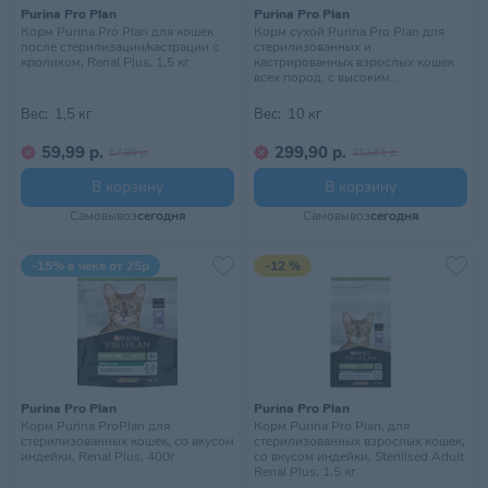
Purina Pro Plan
Purina Pro Plan
Корм Purina Pro Plan для кошек
Корм сухой Purina Pro Plan для
после стерилизации/кастрации с
стерилизованных и
кроликом, Renal Plus, 1,5 кг
кастрированных взрослых кошек
всех пород, с высоким
содержанием белка, со вкусом
лосося, Sterilised Adult Renal Plus,
Вес:
1,5 кг
Вес:
10 кг
10 кг
59,99 р.
299,90 р.
67,99 р.
353,61 р.
В корзину
В корзину
Самовывоз
сегодня
Самовывоз
сегодня
-15% в чеке от 25р
-12 %
Purina Pro Plan
Purina Pro Plan
Корм Purina ProPlan для
Корм Purina Pro Plan, для
стерилизованных кошек, со вкусом
стерилизованных взрослых кошек,
индейки, Renal Plus, 400г
со вкусом индейки, Sterilised Adult
Renal Plus, 1,5 кг