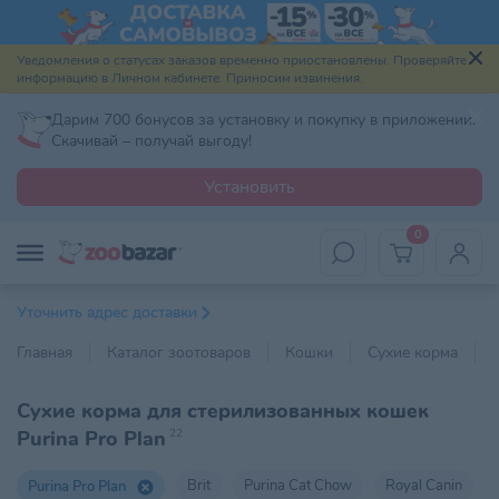
Уведомления о статусах заказов временно приостановлены. Проверяйте
информацию в Личном кабинете. Приносим извинения.
Дарим 700 бонусов за установку и покупку в приложении.
Скачивай – получай выгоду!
Установить
0
Уточнить адрес доставки
Главная
Каталог зоотоваров
Кошки
Сухие корма
Сухие корма для стерилизованных кошек
Purina Pro Plan
22
Brit
Purina Cat Chow
Royal Canin
Purina Pro Plan