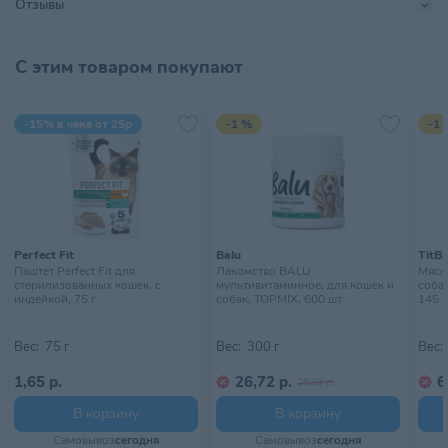
Отзывы
Тип питомца
Кошки
С этим товаром покупают
Тип упаковки
Пачка
Хранить в сухом прохладном
-15% в чеке от 25р
-1 %
-1 
Условия хранения
месте, недоступном для детей
Perfect Fit
Balu
TitBi
Паштет Perfect Fit для
Лакомство BALU
Мясн
стерилизованных кошек, с
мультивитаминное, для кошек и
собак
индейкой, 75 г
собак, TOPMIX, 600 шт
145 г
Вес:
75 г
Вес:
300 г
Вес:
1,65 р.
26,72 р.
6
26,99 р.
В корзину
В корзину
Самовывоз
сегодня
Самовывоз
сегодня