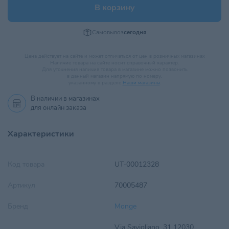
В корзину
Самовывоз
сегодня
Цена действует на сайте и может отличаться от цен в розничных магазинах
Наличие товара на сайте носит справочный характер.
Для уточнения наличия товара в магазине можно позвонить
в данный магазин напрямую по номеру,
указанному в разделе
Наши магазины
.
В наличии в
магазинах
для онлайн заказа
Характеристики
Код товара
UT-00012328
Артикул
70005487
Бренд
Monge
Via Savigliano, 31 12030