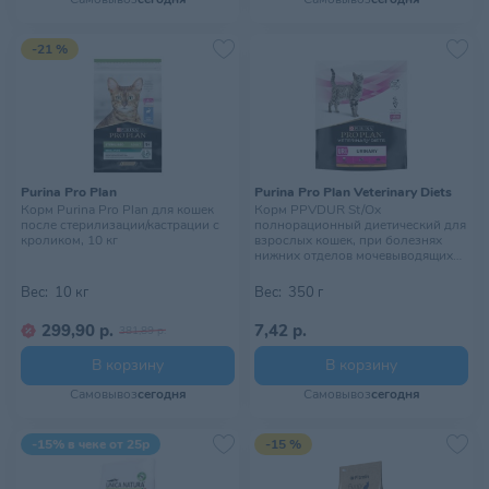
-21 %
Purina Pro Plan
Purina Pro Plan Veterinary Diets
Корм Purina Pro Plan для кошек
Корм PPVDUR St/Ox
после стерилизации/кастрации с
полнорационный диетический для
кроликом, 10 кг
взрослых кошек, при болезнях
нижних отделов мочевыводящих
путей, 350 г
Вес:
10 кг
Вес:
350 г
299,90 р.
7,42 р.
381,89 р.
В корзину
В корзину
Самовывоз
сегодня
Самовывоз
сегодня
-15% в чеке от 25р
-15 %