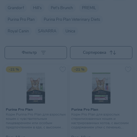
Grandorf
Hill's
Pet's Brunch
PREMIL
Purina Pro Plan
Purina Pro Plan Veterinary Diets
Royal Canin
SAVARRA
Unica
Фильтр
Сортировка
-21 %
-21 %
Purina Pro Plan
Purina Pro Plan
Корм Purina Pro Plan для взрослых
Корм Pro Plan для взрослых
кошек с чувствительным
стерилизованных кошек и
пищеварением или особым
кастрированных котов, с высоким
предпочтением в еде, с высоким
содержанием утки с печенью,
содержанием ягненка, 10 кг
Savoury Duo, 10 кг