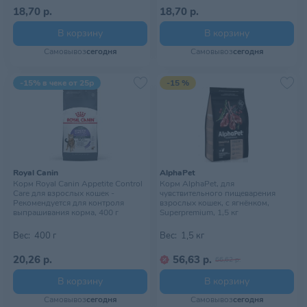
18,70 р.
18,70 р.
В корзину
В корзину
Самовывоз
сегодня
Самовывоз
сегодня
-15% в чеке от 25р
-15 %
Royal Canin
AlphaPet
Корм Royal Canin Appetite Control
Корм AlphaPet, для
Care для взрослых кошек -
чувствительного пищеварения
Рекомендуется для контроля
взрослых кошек, с ягнёнком,
выпрашивания корма, 400 г
Superpremium, 1,5 кг
Вес:
400 г
Вес:
1,5 кг
20,26 р.
56,63 р.
66,62 р.
В корзину
В корзину
Самовывоз
сегодня
Самовывоз
сегодня