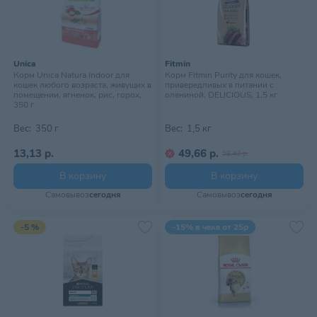
Unica
Fitmin
Корм Unica Natura Indoor для
Корм Fitmin Purity для кошек,
кошек любого возраста, живущих в
привередливых в питании с
помещении, ягненок, рис, горох,
олениной, DELICIOUS, 1,5 кг
350 г
Вес:
350 г
Вес:
1,5 кг
13,13 р.
49,66 р.
58,42 р.
В корзину
В корзину
Самовывоз
сегодня
Самовывоз
сегодня
-5 %
-15% в чеке от 25р