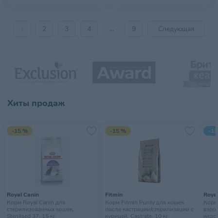
1
2
3
4
...
9
Следующая
Хиты продаж
-15 %
-15 %
-15
Royal Canin
Fitmin
Royal
Корм Royal Canin для
Корм Fitmin Purity для кошек
Корм 
стерилизованных кошек,
после кастрации/стерилизации с
взро
Sterilised 37, 15 кг
курицей, Castrate, 10 кг
недо