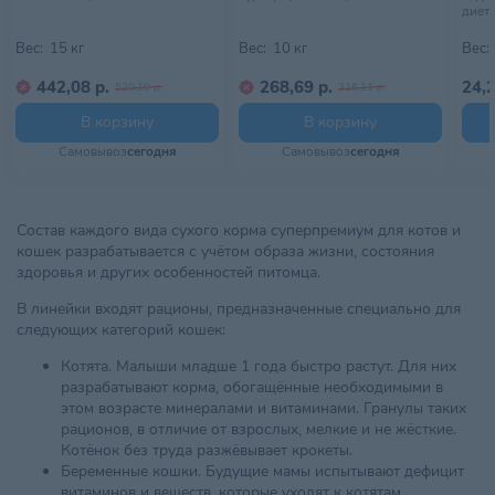
диета
Вес:
15 кг
Вес:
10 кг
Вес:
442,08 р.
268,69 р.
24,2
520,10 р.
316,11 р.
В корзину
В корзину
Самовывоз
сегодня
Самовывоз
сегодня
Состав каждого вида сухого корма суперпремиум для котов и
кошек разрабатывается с учётом образа жизни, состояния
здоровья и других особенностей питомца.
В линейки входят рационы, предназначенные специально для
следующих категорий кошек:
Котята. Малыши младше 1 года быстро растут. Для них
разрабатывают корма, обогащённые необходимыми в
этом возрасте минералами и витаминами. Гранулы таких
рационов, в отличие от взрослых, мелкие и не жёсткие.
Котёнок без труда разжёвывает крокеты.
Беременные кошки. Будущие мамы испытывают дефицит
витаминов и веществ, которые уходят к котятам.