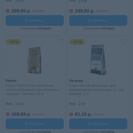
Вес:
10 кг
Вес:
10 кг
299,90 р.
299,90 р.
381,89 р.
381,89 р.
В корзину
В корзину
Самовывоз
сегодня
Самовывоз
сегодня
-15 %
-15 %
Fitmin
Farmina
Корм Fitmin Purity для кошек
Корм Vet Life для кошек, для
после кастрации/стерилизации с
выведения комочков шерсти, Cat
курицей, Castrate, 10 кг
Hairball, 2 кг
Вес:
10 кг
Вес:
2 кг
268,69 р.
62,15 р.
316,11 р.
73,12 р.
В корзину
В корзину
Самовывоз
сегодня
Самовывоз
сегодня