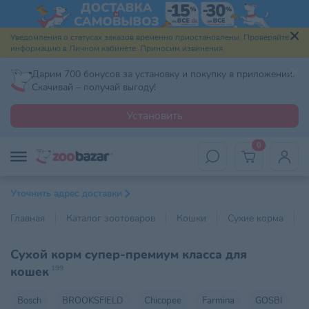
Уведомления о статусах заказов временно приостановлены. Проверяйте
информацию в Личном кабинете. Приносим извинения.
Дарим 700 бонусов за установку и покупку в приложении.
Скачивай – получай выгоду!
Установить
0
Уточнить адрес доставки
Главная
Каталог зоотоваров
Кошки
Сухие корма
Сухой корм супер-премиум класса для
кошек
199
Bosch
BROOKSFIELD
Chicopee
Farmina
GOSBI