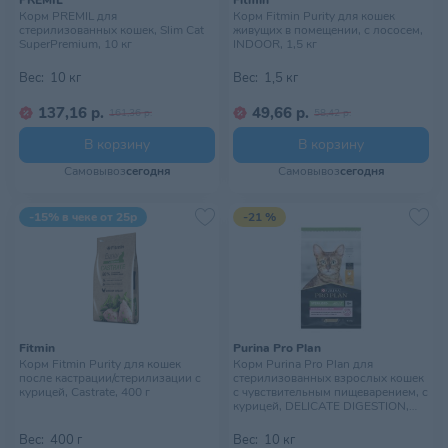
PREMIL
Fitmin
Корм PREMIL для
Корм Fitmin Purity для кошек
стерилизованных кошек, Slim Cat
живущих в помещении, с лососем,
SuperPremium, 10 кг
INDOOR, 1,5 кг
Вес:
10 кг
Вес:
1,5 кг
137,16 р.
49,66 р.
161,36 р.
58,42 р.
В корзину
В корзину
Самовывоз
сегодня
Самовывоз
сегодня
-15% в чеке от 25р
-21 %
Fitmin
Purina Pro Plan
Корм Fitmin Purity для кошек
Корм Purina Pro Plan для
после кастрации/стерилизации с
стерилизованных взрослых кошек
курицей, Castrate, 400 г
с чувствительным пищеварением, с
курицей, DELICATE DIGESTION,
10кг
Вес:
400 г
Вес:
10 кг