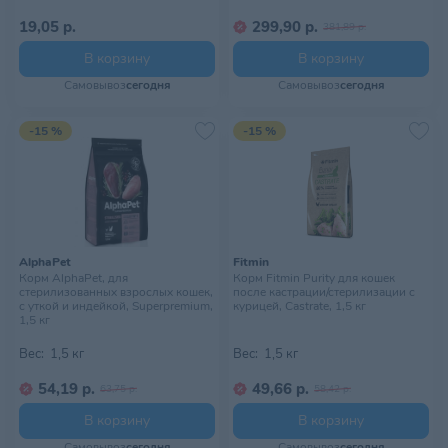
19,05 р.
299,90 р.
381,89 р.
В корзину
В корзину
Самовывоз
сегодня
Самовывоз
сегодня
-15 %
-15 %
AlphaPet
Fitmin
Корм AlphaPet, для
Корм Fitmin Purity для кошек
стерилизованных взрослых кошек,
после кастрации/стерилизации с
с уткой и индейкой, Superpremium,
курицей, Castrate, 1,5 кг
1,5 кг
Вес:
1,5 кг
Вес:
1,5 кг
54,19 р.
49,66 р.
63,75 р.
58,42 р.
В корзину
В корзину
Самовывоз
сегодня
Самовывоз
сегодня