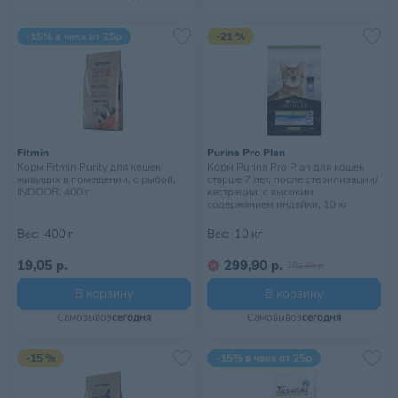
-15% в чеке от 25р
-21 %
Fitmin
Purina Pro Plan
Корм Fitmin Purity для кошек
Корм Purina Pro Plan для кошек
живущих в помещении, с рыбой,
старше 7 лет, после стерилизации/
INDOOR, 400 г
кастрации, с высоким
содержанием индейки, 10 кг
Вес:
400 г
Вес:
10 кг
19,05 р.
299,90 р.
381,89 р.
В корзину
В корзину
Самовывоз
сегодня
Самовывоз
сегодня
-15 %
-15% в чеке от 25р