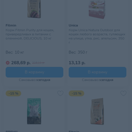
Fitmin
Unica
Корм Fitmin Purity для кошек,
Корм Unica Natura Outdoor для
привередливых в питании с
кошек любого возраста, гуляющих
олениной, DELICIOUS, 10 кг
на улице, утка, рис, апельсин, 350
г
Вес:
10 кг
Вес:
350 г
268,69 р.
13,13 р.
316,11 р.
В корзину
В корзину
Самовывоз
сегодня
Самовывоз
сегодня
-15 %
-15 %