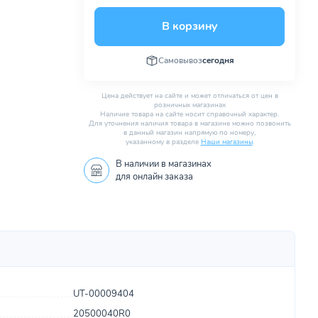
В корзину
Самовывоз
сегодня
Цена действует на сайте и может отличаться от цен в
розничных магазинах
Наличие товара на сайте носит справочный характер.
Для уточнения наличия товара в магазине можно позвонить
в данный магазин напрямую по номеру,
указанному в разделе
Наши магазины
.
В наличии в
магазинах
для онлайн заказа
UT-00009404
20500040R0