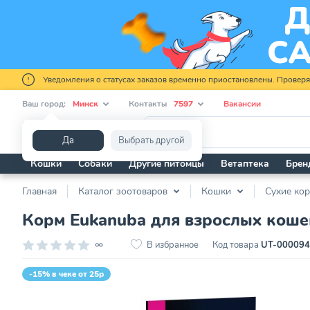
Уведомления о статусах заказов временно приостановлены. Провер
Ваш город:
Минск
Контакты
7597
Вакансии
Я ищу...
Да
Выбрать другой
Кошки
Собаки
Другие питомцы
Ветаптека
Брен
Главная
Каталог зоотоваров
Кошки
Сухие ко
Корм Eukanuba для взрослых кошек,
∞
В избранное
Код товара
UT-00009
-15% в чеке от 25р