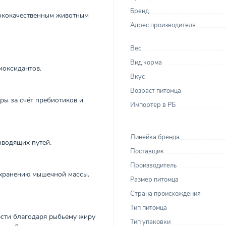
Бренд
ококачественным животным
Адрес производителя
Вес
Вид корма
иоксидантов.
Вкус
Возраст питомца
ы за счёт пребиотиков и
Импортер в РБ
Линейка бренда
ыводящих путей.
Поставщик
Производитель
охранению мышечной массы.
Размер питомца
Страна происхождения
Тип питомца
рсти благодаря рыбьему жиру
Тип упаковки