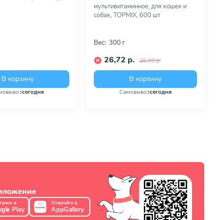
мультивитаминное, для кошек и
собак, TOPMIX, 600 шт
Вес:
300 г
26,72 р.
26,99 р.
В корзину
В корзину
мовывоз
сегодня
Самовывоз
сегодня
риложение
тупно в
Откройте в
gle Play
AppGallery