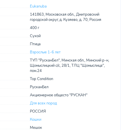
Eukanuba
141863, Московская обл., Дмитровский
городской округ, д. Кузяево, д. 70, Россия
400 г
Сухой
Птица
Взрослые 1-6 лет
ТУП "РусканБел", Минская обл., Минский р-н,
Щомыслицкий с/с, 28/1, ТЛЦ "Щомыслица",
пом.24
Top Condition
РусканБел
Акционерное общесто "РУСКАН"
Для всех пород
РОССИЯ
Кошки
Мешок