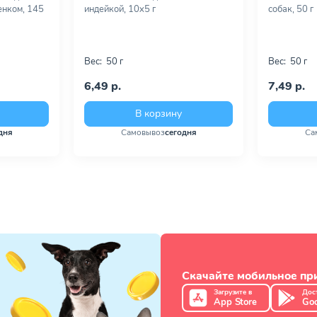
ненком, 145
индейкой, 10х5 г
собак, 50 г
Вес:
50 г
Вес:
50 г
6,49 р.
7,49 р.
В корзину
дня
Самовывоз
сегодня
Са
Скачайте мобильное п
Загрузите в
Дос
App Store
Goo