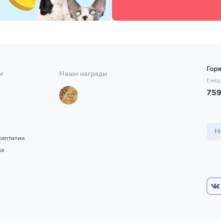
Горя
ог
Наши награды
Ежед
75
ы
Н
рептилии
ка