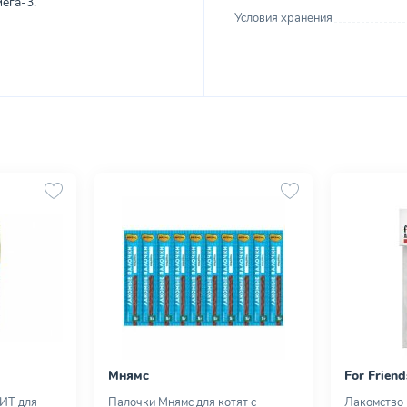
ега-3.
Условия хранения
Мнямс
For Friend
ИТ для
Палочки Мнямс для котят с
Лакомство F