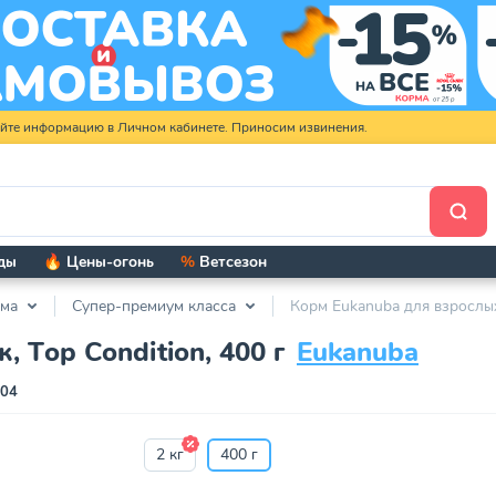
яйте информацию в Личном кабинете. Приносим извинения.
ды
🔥 Цены-огонь
%
Ветсезон
рма
Супер-премиум класса
Корм Eukanuba для взрослых 
 Тop Сondition, 400 г
Eukanuba
404
2 кг
400 г