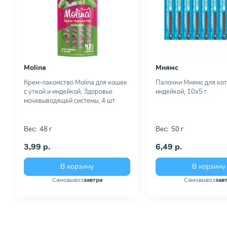
Molina
Мнямс
Крем-лакомство Molina для кошек
Палочки Мнямс для кот
с уткой и индейкой, Здоровье
индейкой, 10х5 г
мочевыводящей системы, 4 шт
Вес:
48 г
Вес:
50 г
3,99 р.
6,49 р.
В корзину
В корзину
Самовывоз
завтра
Самовывоз
зав