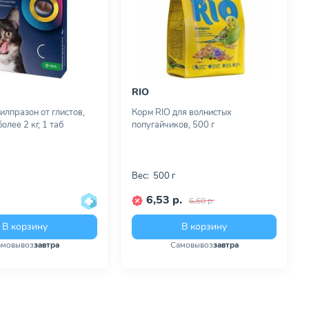
RIO
илпразон от глистов,
Корм RIO для волнистых
олее 2 кг, 1 таб
попугайчиков, 500 г
Вес:
500 г
6,53 р.
6,60 р.
В корзину
В корзину
амовывоз
завтра
Самовывоз
завтра