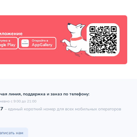
риложение
тупно в
Откройте в
gle Play
AppGallery
чая линия, поддержка и заказ по телефону:
невно с 9:00 до 21:00
97
–
единый короткий номер для всех мобильных операторов
аписать нам