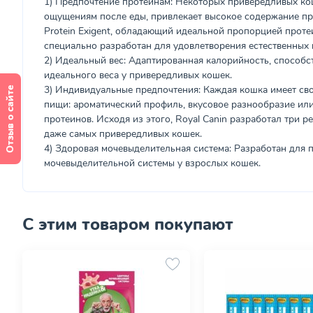
1) Предпочтение протеинам: Некоторых привередливых кош
ощущениям после еды, привлекает высокое содержание пр
Protein Exigent, обладающий идеальной пропорцией протеи
специально разработан для удовлетворения естественных 
2) Идеальный вес: Адаптированная калорийность, спосо
идеального веса у привередливых кошек.
3) Индивидуальные предпочтения: Каждая кошка имеет св
Отзыв о сайте
пищи: ароматический профиль, вкусовое разнообразие ил
протеинов. Исходя из этого, Royal Canin разработал три р
даже самых привередливых кошек.
4) Здоровая мочевыделительная система: Разработан для
мочевыделительной системы у взрослых кошек.
С этим товаром покупают