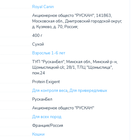
Royal Canin
Акционерное общесто "РУСКАН", 141863,
Московская обл., Дмитровский городской округ,
д. Кузяево, д. 70, Россия;
400 г
Сухой
Взрослые 1-6 лет
ТУП "РусканБел", Минская обл., Минский р-н,
Щомыслицкий с/с, 28/1, ТЛЦ "Щомыслица",
пом.24
Protein Exigent
Для контроля веса
,
Для привередливых
РусканБел
Акционерное общесто "РУСКАН"
Для всех пород
Франция/Россия
Кошки