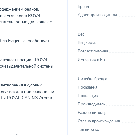
Бренд
одержанием белков.
Адрес производителя
в и углеводов ROYAL
екательностью для кошек с
Вес
in Exigent способствует
Вид корма
Возраст питомца
ых веществ рацион ROYAL
Импортер в РБ
мочевыделительной системы
Линейка бренда
летворения вкусовых
Показания
одуктов для привередливых
Поставщик
ent и ROYAL CANIN® Aroma
Производитель
Размер питомца
Страна происхождения
Тип питомца