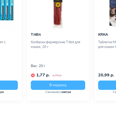
TitBit
KRKA
ят с
Колбаски фермерские Titbit для
Таблетки М
кошек, 20 г
для кошек б
Вес:
20 г
1,77 р.
20,99 р.
1,79 р.
В корзину
тра
Самовывоз
завтра
С