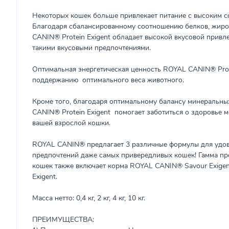
Некоторых кошек больше привлекает питание с высоким с
Благодаря сбалансированному соотношению белков, жиро
CANIN® Protein Exigent обладает высокой вкусовой привл
такими вкусовыми предпочтениями.
Оптимальная энергетическая ценность ROYAL CANIN® Prote
поддержанию оптимального веса животного.
Кроме того, благодаря оптимальному балансу минеральн
CANIN® Protein Exigent помогает заботиться о здоровье 
вашей взрослой кошки.
ROYAL CANIN® предлагает 3 различные формулы для удов
предпочтений даже самых привередливых кошек! Гамма пр
кошек также включает корма ROYAL CANIN® Savour Exig
Exigent.
Масса нетто: 0,4 кг, 2 кг, 4 кг, 10 кг.
ПРЕИМУЩЕСТВА: