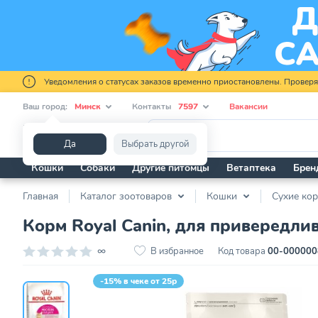
Уведомления о статусах заказов временно приостановлены. Провер
Ваш город:
Минск
Контакты
7597
Вакансии
Я ищу...
Да
Выбрать другой
Кошки
Собаки
Другие питомцы
Ветаптека
Брен
Главная
Каталог зоотоваров
Кошки
Сухие ко
Корм Royal Canin, для привередлив
∞
В избранное
Код товара
00-000000
-15% в чеке от 25р