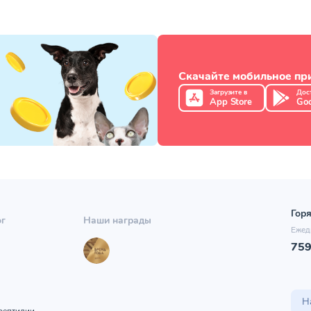
Скачайте мобильное п
Загрузите в
Дос
App Store
Goo
Горя
ог
Наши награды
Ежед
75
ы
Н