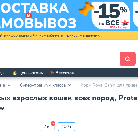
яйте информацию в Личном кабинете. Приносим извинения.
ды
🔥 Цены-огонь
%
Ветсезон
рма
Супер-премиум класса
Корм Royal Canin, для приве
ых взрослых кошек всех пород, Protein
86
2 кг
400 г