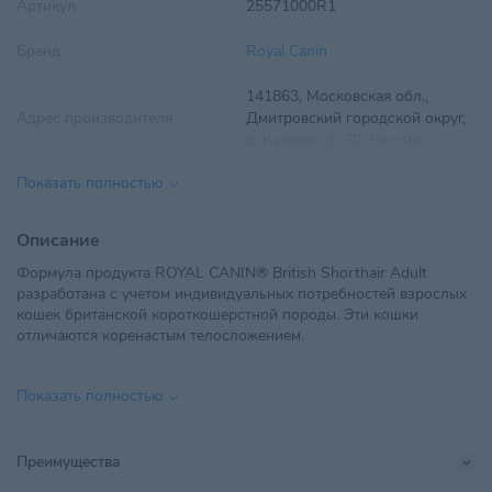
Артикул
25571000R1
Бренд
Royal Canin
141863, Московская обл.,
Адрес производителя
Дмитровский городской округ,
д. Кузяево, д. 70, Россия
Показать полностью
Вес
10 кг
Вид корма
Сухой
Описание
Формула продукта ROYAL CANIN® British Shorthair Adult
Возраст питомца
Взрослые 1-6 лет
,
Пожилые 7+
разработана с учетом индивидуальных потребностей взрослых
кошек британской короткошерстной породы. Эти кошки
ТУП "РусканБел", Минская обл.,
отличаются коренастым телосложением.
Минский р-н, Щомыслицкий с/
Импортер в РБ
с, 28/1, ТЛЦ "Щомыслица",
Высокий уровень содержания белков в ROYAL CANIN® British
пом.24
Показать полностью
Shorthair Adult адаптирован для поддержания их мышечной
массы.
Линейка бренда
British Shorthair
Кроме того, продукт обогащен L-карнитином – веществом,
Преимущества
Показания
Для костей и суставов
стимулирующим метаболизм жиров.