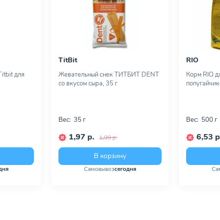
TitBit
RIO
tbit для
Жевательный снек ТИТБИТ DENT
Корм RIO д
со вкусом сыра, 35 г
попугайчик
Вес:
35 г
Вес:
500 г
1,97 р.
6,53 р
1,99 р.
В корзину
дня
Самовывоз
сегодня
Са