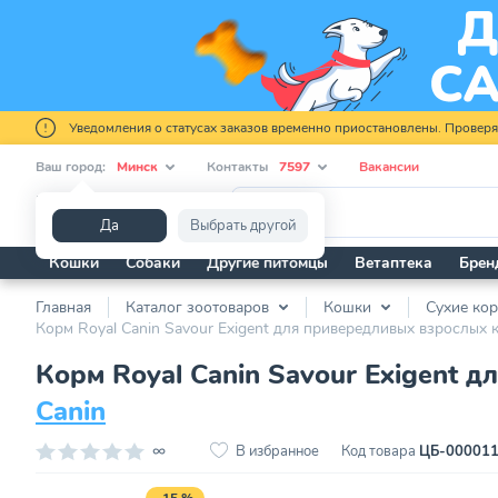
Уведомления о статусах заказов временно приостановлены. Провер
Ваш город:
Минск
Контакты
7597
Вакансии
Я ищу...
Да
Выбрать другой
Кошки
Собаки
Другие питомцы
Ветаптека
Брен
Главная
Каталог зоотоваров
Кошки
Сухие ко
Корм Royal Canin Savour Exigent для привередливых взрослых к
Корм Royal Canin Savour Exigent д
Canin
∞
В избранное
Код товара
ЦБ-00001