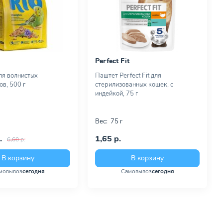
Perfect Fit
ля волнистых
Паштет Perfect Fit для
ов, 500 г
стерилизованных кошек, с
индейкой, 75 г
Вес:
75 г
.
1,65 р.
6,60 р.
В корзину
В корзину
мовывоз
сегодня
Самовывоз
сегодня