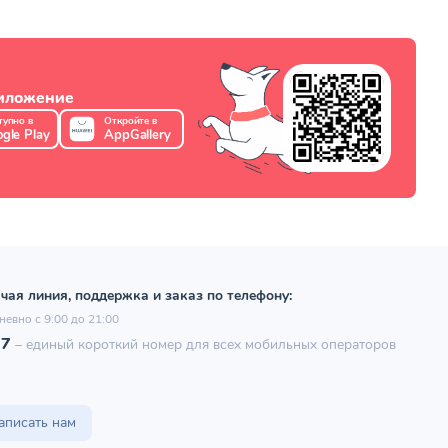
риложение
тупно в
Откройте в
gle Play
AppGallery
чая линия, поддержка и заказ по телефону:
невно с 9:00 до 21:00
97
–
единый короткий номер для всех мобильных операторов
аписать нам