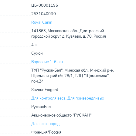
ЦБ-00001195
25310400R0
Royal Canin
141863, Московская обл., Дмитровский
городской округ, д. Кузяево, д. 70, Россия
4 кг
Сухой
Взрослые 1-6 лет
ТУП "РусканБел", Минская обл., Минский р-н,
Щомыслицкий с/с, 28/1, ТЛЦ "Щомыслица",
пом.24
Savour Exigent
Для контроля веса
,
Для привередливых
РусканБел
Акционерное общесто "РУСКАН"
Для всех пород
Франция/Россия