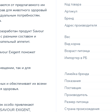
Код товара
ваются от предлагаемого им
брав для животного здоровый
Артикул
идуальным потребностям.
Бренд
.
Адрес производителя
разработан продукт Savour
 с разными составом и
Вес
кательный аппетит.
Вид корма
Возраст питомца
vour Exigent поможет
Импортер в РБ
мещении, так и для
Линейка бренда
Показания
ных и обеспечивает их всеми
Поставщик
я здоровья.
Производитель
Размер питомца
ек особо привлекают
Страна происхождения
м SAVOUR EXIGENT,