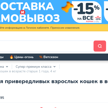
яйте информацию в Личном кабинете. Приносим извинения.
ды
🔥 Цены-огонь
%
Ветсезон
рма
Супер-премиум класса
ошек в возрасте старше 1 года, 4 кг
ля привередливых взрослых кошек в во
195