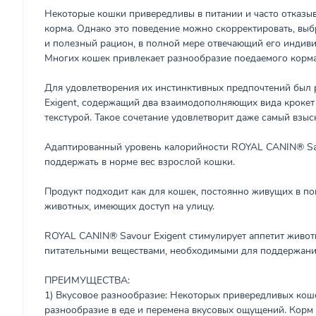
Некоторые кошки привередливы в питании и часто отказы
корма. Однако это поведение можно скорректировать, вы
и полезный рацион, в полной мере отвечающий его индив
Многих кошек привлекает разнообразие поедаемого корма
Для удовлетворения их инстинктивных предпочтений был 
Exigent, содержащий два взаимодополняющих вида крокет
текстурой. Такое сочетание удовлетворит даже самый взыс
Адаптированный уровень калорийности ROYAL CANIN® Sa
поддержать в норме вес взрослой кошки.
Продукт подходит как для кошек, постоянно живущих в по
животных, имеющих доступ на улицу.
ROYAL CANIN® Savour Exigent стимулирует аппетит живот
питательными веществами, необходимыми для поддержани
ПРЕИМУЩЕСТВА:
1) Вкусовое разнообразие: Некоторых привередливых кош
разнообразие в еде и перемена вкусовых ощущений. Кор