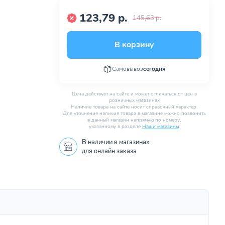
123,79 р.
145,63 р.
В корзину
Самовывоз
сегодня
Цена действует на сайте и может отличаться от цен в
розничных магазинах
Наличие товара на сайте носит справочный характер.
Для уточнения наличия товара в магазине можно позвонить
в данный магазин напрямую по номеру,
указанному в разделе
Наши магазины
.
В наличии в
магазинах
для онлайн заказа