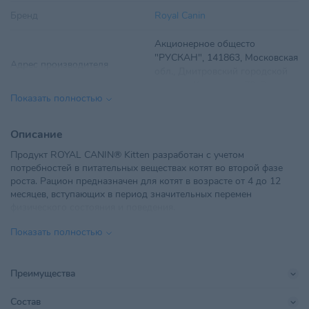
Бренд
Royal Canin
Акционерное общесто
"РУСКАН", 141863, Московская
Адрес производителя
обл., Дмитровский городской
округ, д. Кузяево, д. 70, Россия;
Показать полностью
Вес
300 г
Описание
Вид корма
Сухой
Продукт ROYAL CANIN® Kitten разработан с учетом
потребностей в питательных веществах котят во второй фазе
Вкус
Птица
роста. Рацион предназначен для котят в возрасте от 4 до 12
месяцев, вступающих в период значительных перемен
Возраст питомца
Котята
физического состояния и поведения.
Этот продукт также поддерживает формирование здоровой
ТУП "РусканБел", Минская обл.,
Показать полностью
иммунной системы котенка за счет содержания питательных
Минский р-н, Щомыслицкий с/
веществ с научно доказанной эффективностью, таких как
Импортер в РБ
с, 28/1, ТЛЦ "Щомыслица",
витамины С и Е. Согласно исследованиям, эти пищевые
пом.24
антиоксиданты стимулируют более высокий и быстрый подъем
Преимущества
уровня антител после вакцинации.
Линейка бренда
Kitten
ROYAL CANIN® Kitten обогащен полиненасыщенной жирной
Состав