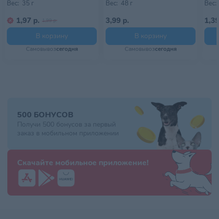
Вес:
35 г
Вес:
48 г
Вес:
мозга котенка
• Сочетание пребиотиков и легкоусвояемых белков
1,97 р.
3,99 р.
1,39
1,99 р.
поддерживает баланс микрофлоры кишечника, способствуя
здоровью пищеварительной системы
В корзину
В корзину
Самовывоз
сегодня
Самовывоз
сегодня
500 БОНУСОВ
Получи 500 бонусов за первый
заказ в мобильном приложении
Скачайте мобильное приложение!