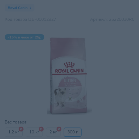
Royal Canin
Код товара
ЦБ-00012927
Артикул:
25220030R0
-15% в чеке от 25р
Вес товара:
1,2 кг
10 кг
2 кг
300 г