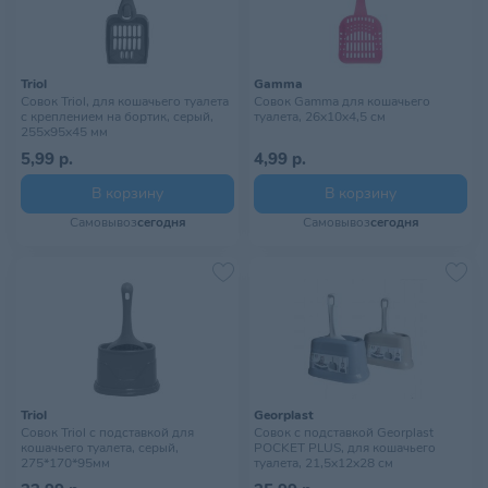
Triol
Gamma
Совок Triol, для кошачьего туалета
Совок Gamma для кошачьего
с креплением на бортик, серый,
туалета, 26х10х4,5 см
255х95х45 мм
5,99 р.
4,99 р.
В корзину
В корзину
Самовывоз
сегодня
Самовывоз
сегодня
Triol
Georplast
Cовок Triol с подставкой для
Совок с подставкой Georplast
кошачьего туалета, серый,
POCKET PLUS, для кошачьего
275*170*95мм
туалета, 21,5х12х28 см