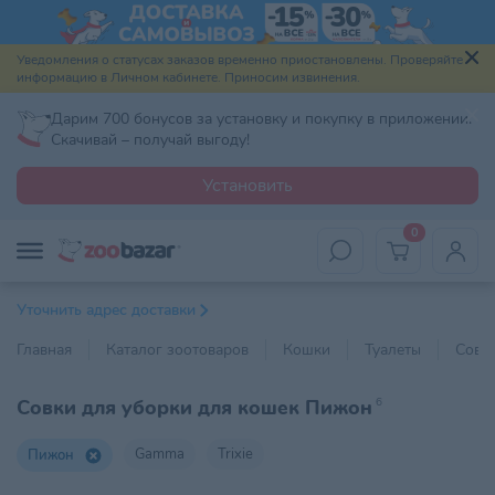
Уведомления о статусах заказов временно приостановлены. Проверяйте
информацию в Личном кабинете. Приносим извинения.
Дарим 700 бонусов за установку и покупку в приложении.
Скачивай – получай выгоду!
Установить
0
Уточнить адрес доставки
Главная
Каталог зоотоваров
Кошки
Туалеты
Совк
Совки для уборки для кошек Пижон
6
Gamma
Trixie
Пижон