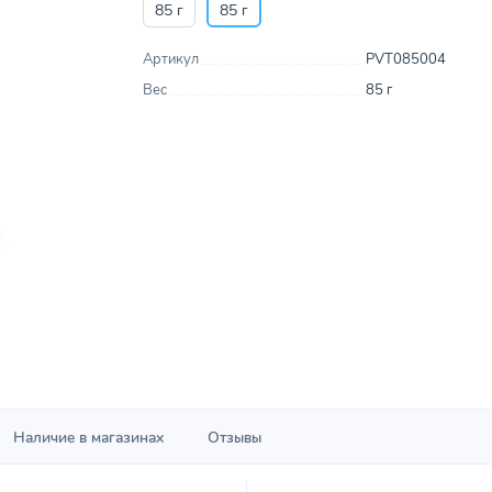
85 г
85 г
Артикул
PVT085004
Вес
85 г
Наличие в магазинах
Отзывы