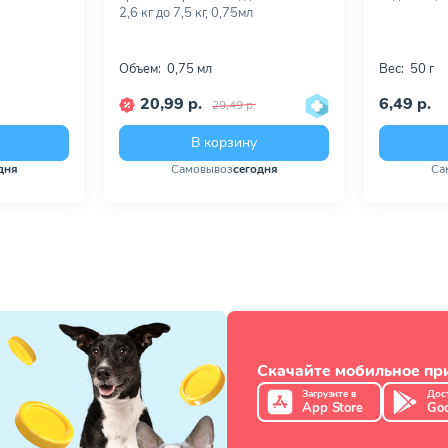
2,6 кг до 7,5 кг, 0,75мл
Объем:
0,75 мл
Вес:
50 г
20,99 р.
6,49 р.
29,49 р.
В корзину
дня
Самовывоз
сегодня
Са
Скачайте мобильное п
Загрузите в
Дос
App Store
Goo