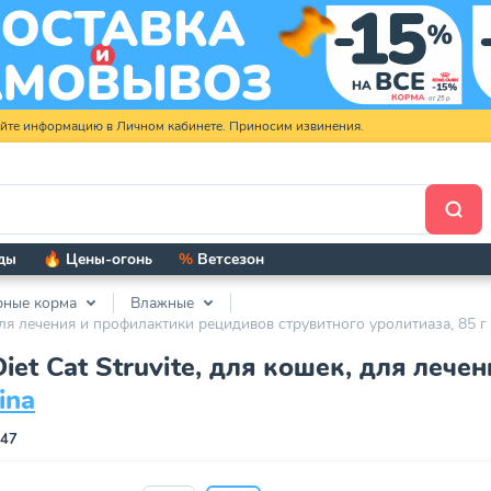
яйте информацию в Личном кабинете. Приносим извинения.
ды
🔥 Цены-огонь
%
Ветсезон
рные корма
Влажные
, для лечения и профилактики рецидивов струвитного уролитиаза, 85 г
 Diet Cat Struvite, для кошек, для ле
ina
247