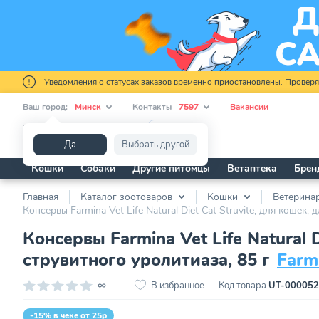
Уведомления о статусах заказов временно приостановлены. Провер
Ваш город:
Минск
Контакты
7597
Вакансии
Я ищу...
Да
Выбрать другой
Кошки
Собаки
Другие питомцы
Ветаптека
Брен
Главная
Каталог зоотоваров
Кошки
Ветерина
Консервы Farmina Vet Life Natural Diet Cat Struvite, для кошек
Консервы Farmina Vet Life Natural
струвитного уролитиаза, 85 г
Farm
∞
В избранное
Код товара
UT-00005
-15% в чеке от 25р