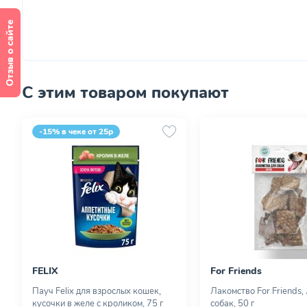
Отзыв о сайте
С этим товаром покупают
-15% в чеке от 25р
FELIX
For Friends
Пауч Felix для взрослых кошек,
Лакомство For Friends,
кусочки в желе с кроликом, 75 г
собак, 50 г