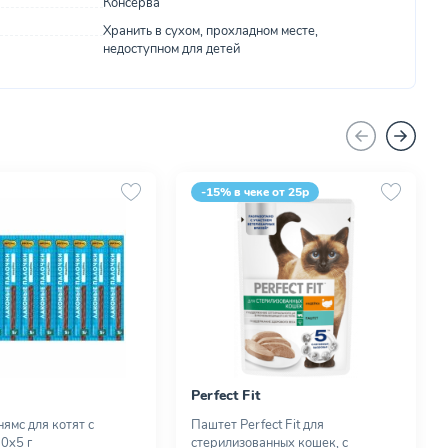
Консерва
Хранить в сухом, прохладном месте,
недоступном для детей
-15% в чеке от 25р
Perfect Fit
ямс для котят с
Паштет Perfect Fit для
10х5 г
стерилизованных кошек, с