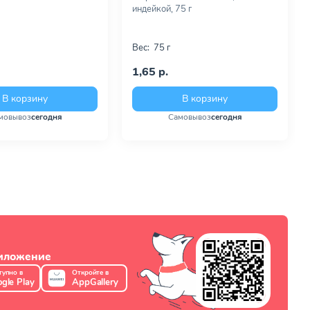
индейкой, 75 г
Вес:
75 г
1,65 р.
В корзину
В корзину
мовывоз
сегодня
Самовывоз
сегодня
риложение
тупно в
Откройте в
gle Play
AppGallery