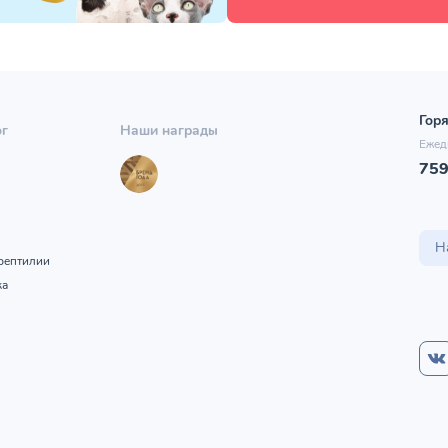
Горя
ог
Наши награды
Ежед
75
ы
Н
рептилии
ка