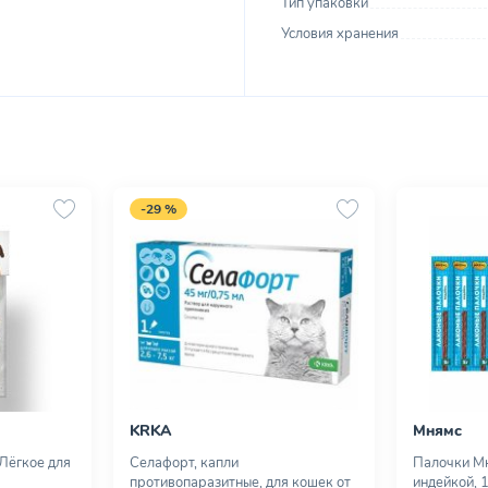
Тип упаковки
Условия хранения
-29 %
KRKA
Мнямс
 Лёгкое для
Селафорт, капли
Палочки Мн
противопаразитные, для кошек от
индейкой, 