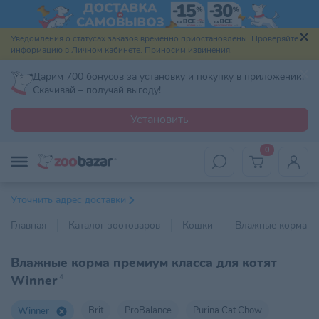
Уведомления о статусах заказов временно приостановлены. Проверяйте
информацию в Личном кабинете. Приносим извинения.
Дарим 700 бонусов за установку и покупку в приложении.
Скачивай – получай выгоду!
Установить
0
Уточнить адрес доставки
Главная
Каталог зоотоваров
Кошки
Влажные корма
Влажные корма премиум класса для котят
Winner
4
Brit
ProBalance
Purina Cat Chow
Winner