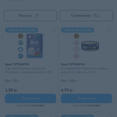
Фильтр
Сортировка
-15% в чеке от 25р
-15% в чеке от 25р
Брит ПРЕМИУМ
Брит ПРЕМИУМ
Пауч Brit Premium для котят,
Консерва Brit Premium by Nature
Телятина с морковью в желе, 85 г
для котят, Кролик, 100 г
Вес:
85 г
Вес:
100 г
1,99 р.
4,70 р.
В корзину
В корзину
Самовывоз
сегодня
Самовывоз
сегодня