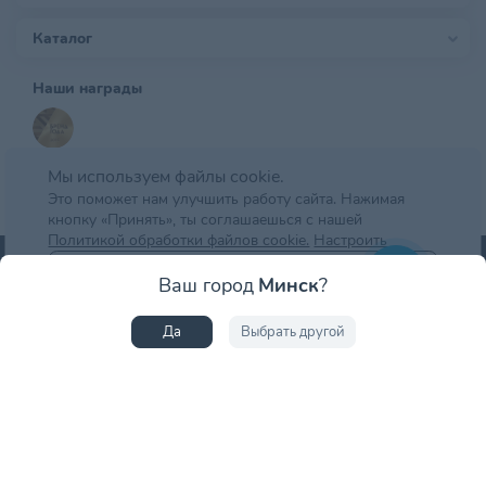
Каталог
Наши награды
Мы используем файлы cookie.
Это поможет нам улучшить работу сайта. Нажимая
кнопку «Принять», ты соглашаешься с нашей
Политикой обработки файлов cookie.
Настроить
Способы оплаты товаров: банковской картой при получении; наличными при
Отклонить
Ваш город
Минск
?
получении; оплата банковской картой онлайн; оплата картой рассрочки.
Принять
Да
Выбрать другой
© zoobazar.by 2026 | ООО «Ветзообазар», УНП 192636458 | г. Минск, пр-т
Дзержинского, д. 5, оф.блок 2 (7 этаж)
Интернет-магазин зарегистрирован в торговом реестре 25.03.2020 г. |
Регистрационный номер: 477759
Дизайн и разработка сайта