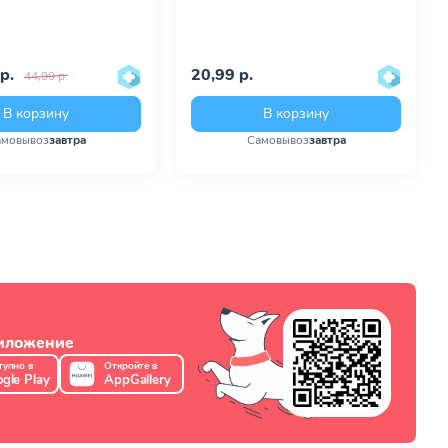
р.
20,99 р.
44,99 р.
В корзину
В корзину
амовывоз
завтра
Самовывоз
завтра
риложение
тупно в
Откройте в
gle Play
AppGallery