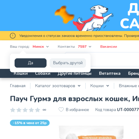
Уведомления о статусах заказов временно приостановлены. Провер
Ваш город:
Минск
Контакты
7597
Вакансии
Я ищу...
Да
Выбрать другой
Кошки
Собаки
Другие питомцы
Ветаптека
Брен
Главная
Каталог зоотоваров
Кошки
Влажные 
Пауч Гурмэ для взрослых кошек, И
∞
В избранное
Код товара
UT-00007
-15% в чеке от 25р