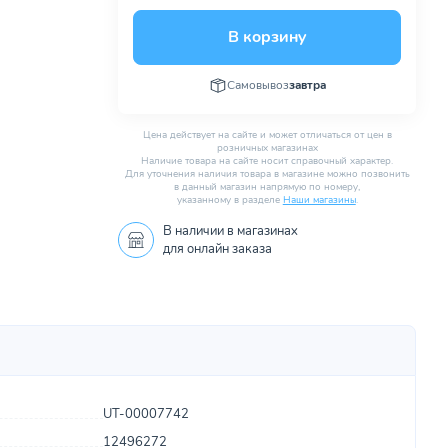
В корзину
Самовывоз
завтра
Цена действует на сайте и может отличаться от цен в
розничных магазинах
Наличие товара на сайте носит справочный характер.
Для уточнения наличия товара в магазине можно позвонить
в данный магазин напрямую по номеру,
указанному в разделе
Наши магазины
.
В наличии в
магазинах
для онлайн заказа
UT-00007742
12496272