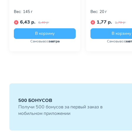
Вес:
145 г
Вес:
20 г
6,43 р.
1,77 р.
6,49 р.
1,79 р.
В корзину
В корзину
Самовывоз
завтра
Самовывоз
зав
500 БОНУСОВ
Получи 500 бонусов за первый заказ в
мобильном приложении