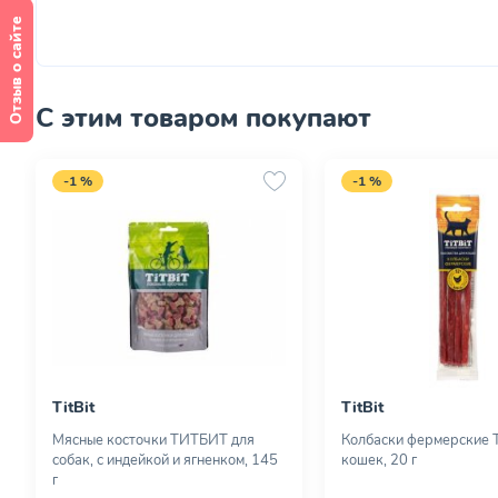
Отзыв о сайте
С этим товаром покупают
-1 %
-1 %
TitBit
TitBit
Мясные косточки ТИТБИТ для
Колбаски фермерские Ti
собак, с индейкой и ягненком, 145
кошек, 20 г
г