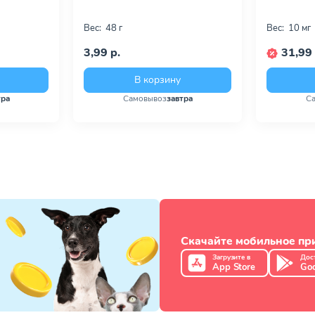
Вес:
48 г
Вес:
10 мг
3,99 р.
31,99 
В корзину
тра
Самовывоз
завтра
С
Скачайте мобильное п
Загрузите в
Дос
App Store
Goo