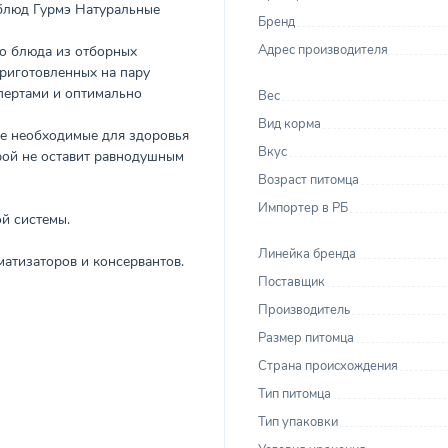
блюд Гурмэ Натуральные
Бренд
Адрес производителя
о блюда из отборных
приготовленных на пару
пертами и оптимально
Вес
Вид корма
се необходимые для здоровья
Вкус
рой не оставит равнодушным
Возраст питомца
Импортер в РБ
й системы.
Линейка бренда
атизаторов и консервантов.
Поставщик
Производитель
Размер питомца
Страна происхождения
Тип питомца
Тип упаковки