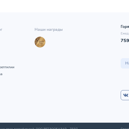
Горя
ог
Наши награды
Ежед
75
ы
Н
рептилии
ка