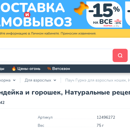
яйте информацию в Личном кабинете. Приносим извинения.
ды
🔥 Цены-огонь
%
Ветсезон
корма
Для взрослых
Пауч Гурмэ для взрослых кошек, 
ндейка и горошек, Натуральные рецеп
742
Артикул
12496272
Вес
75 г