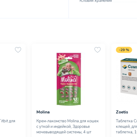
Условия хранения
-29 %
Molina
Zoetis
tbit для
Крем-лакомство Molina для кошек
Таблетка С
с уткой и индейкой, Здоровье
клещей, для
мочевыводящей системы, 4 шт
таблетка, 1