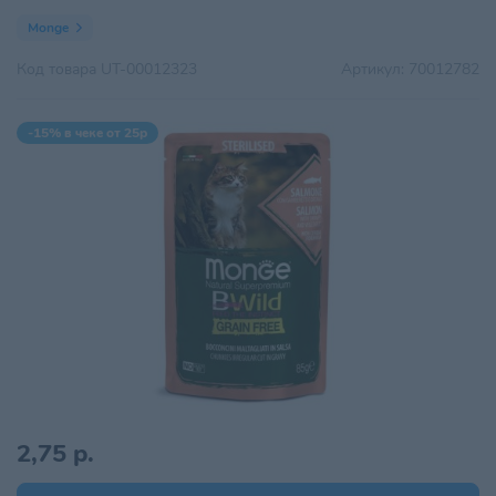
Monge
Код товара
UT-00012323
Артикул:
70012782
-15% в чеке от 25р
2,75 р.