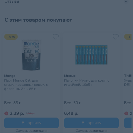
Отзывы
Содержит юкку Шидигера для снижения запаха фекалий.
Размер питомца
Для всех пород
,
Крупный
С этим товаром покупают
Страна происхождения
ИТАЛИЯ
Тип питомца
Кошки
-8 %
-1 
Тип упаковки
Пауч
Хранить в сухом прохладном
Условия хранения
месте, недоступном для детей
Monge
Мнямс
TitBi
Пауч Monge Cat, для
Палочки Мнямс для котят с
Жева
стерилизованных кошек, с
индейкой, 10х5 г
DENT 
форелью, Grill, 85 г
Вес:
85 г
Вес:
50 г
Вес:
2,39 р.
6,49 р.
1
2,59 р.
В корзину
В корзину
Самовывоз
сегодня
Самовывоз
сегодня