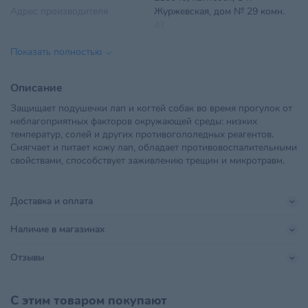
Адрес производителя
Журжевская, дом № 29 комн.
41
Показать полностью
Вес
80 г
ООО "Ветторгпартнер", г.
Описание
Импортер в РБ
Минск,ул. Машиностроителей,
Защищает подушечки лап и когтей собак во время прогулок от
д.31, пом. 10
неблагоприятных факторов окружающей среды: низких
температур, солей и других противогололедных реагентов.
Поставщик
Ветторгпартнер
Смягчает и питает кожу лап, обладает противовоспалительными
свойствами, способствует заживлению трещин и микротравм.
Производитель
КлинКосмик
Страна происхождения
БЕЛАРУСЬ
Доставка и оплата
Тип питомца
Собаки
Наличие в магазинах
Тип упаковки
Флакон
Отзывы
Хранить в сухом, хорошо
Условия хранения
проветриваемом помещении
С этим товаром покупают