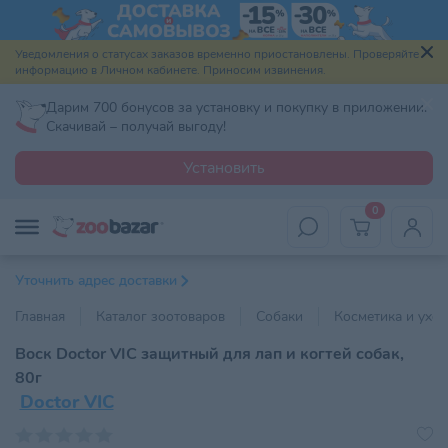
Уведомления о статусах заказов временно приостановлены. Проверяйте
информацию в Личном кабинете. Приносим извинения.
Дарим 700 бонусов за установку и покупку в приложении.
Скачивай – получай выгоду!
Установить
0
Уточнить адрес доставки
Главная
Каталог зоотоваров
Собаки
Косметика и уход
Воск Doctor VIC защитный для лап и когтей собак,
80г
Doctor VIC