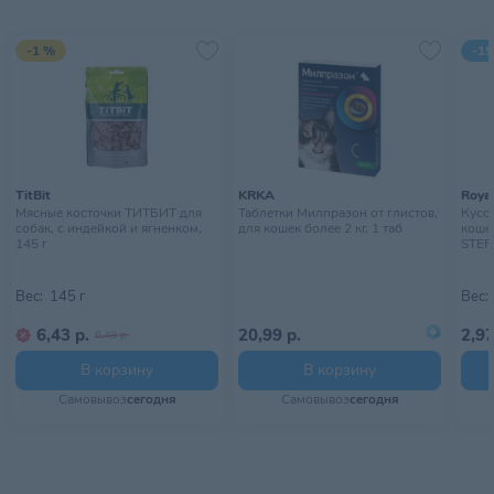
-1 %
-15
TitBit
KRKA
Royal
Мясные косточки ТИТБИТ для
Таблетки Милпразон от глистов,
Кусоч
собак, с индейкой и ягненком,
для кошек более 2 кг, 1 таб
коше
145 г
STERI
Вес:
145 г
Вес:
6,43 р.
20,99 р.
2,97
6,49 р.
В корзину
В корзину
Самовывоз
сегодня
Самовывоз
сегодня