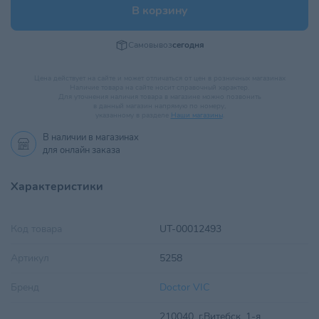
В корзину
Самовывоз
сегодня
Цена действует на сайте и может отличаться от цен в розничных магазинах
Наличие товара на сайте носит справочный характер.
Для уточнения наличия товара в магазине можно позвонить
в данный магазин напрямую по номеру,
указанному в разделе
Наши магазины
.
В наличии в
магазинах
для онлайн заказа
Характеристики
Код товара
UT-00012493
Артикул
5258
Бренд
Doctor VIC
210040, г.Витебск, 1-я