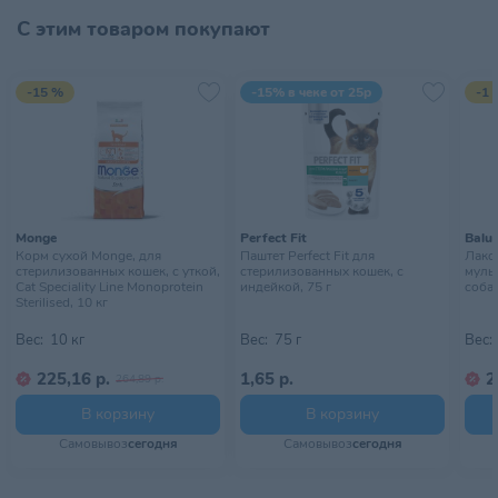
С этим товаром покупают
Хранить в сухом, хорошо
Условия хранения
проветриваемом помещении
-15 %
-15% в чеке от 25р
-1 
Monge
Perfect Fit
Balu
Корм сухой Monge, для
Паштет Perfect Fit для
Лако
стерилизованных кошек, с уткой,
стерилизованных кошек, с
муль
Cat Speciality Line Monoprotein
индейкой, 75 г
собак
Sterilised, 10 кг
Вес:
10 кг
Вес:
75 г
Вес:
225,16 р.
1,65 р.
2
264,89 р.
В корзину
В корзину
Самовывоз
сегодня
Самовывоз
сегодня