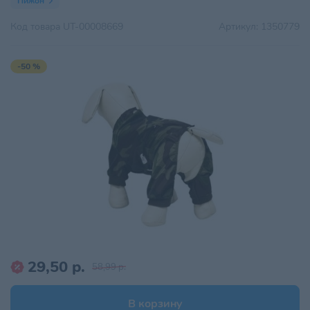
Пижон
Код товара
UT-00008669
Артикул:
1350779
-50 %
29,50 р.
58,99 р.
В корзину