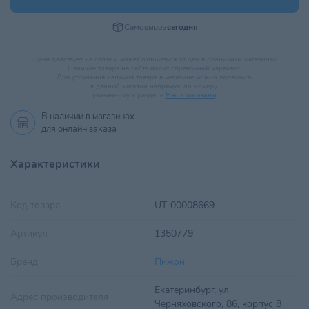
Самовывоз
сегодня
Цена действует на сайте и может отличаться от цен в розничных магазинах
Наличие товара на сайте носит справочный характер.
Для уточнения наличия товара в магазине можно позвонить
в данный магазин напрямую по номеру,
указанному в разделе
Наши магазины
.
В наличии в
магазинах
для онлайн заказа
Характеристики
Код товара
UT-00008669
Артикул
1350779
Бренд
Пижон
Екатеринбург, ул.
Адрес производителя
Черняховского, 86, корпус 8