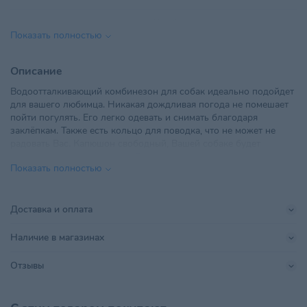
Вид одежды
Комбинезоны
Показать полностью
Для всех стадий жизни
,
Возраст питомца
Взрослые 1-6 лет
,
Пожилые 7+
,
Описание
Щенки
Водоотталкивающий комбинезон для собак идеально подойдет
для вашего любимца. Никакая дождливая погода не помешает
ООО «Твоя цена» 230023, г.
пойти погулять. Его легко одевать и снимать благодаря
Импортер в РБ
Гродно, ул. Б. Троицкая, 47,
заклёпкам. Также есть кольцо для поводка, что не может не
офис 3 +375 25 5182400
радовать Вас. Капюшон свободный, Вашей собаке будет
комфортно гулять и бегать. Демисезонный комбинезон
Материал
Плащевка
Показать полностью
подойдет для средних и мелких пород собак. Ваши питомцы
будут довольны!
ДС 20-22 см, ОШ 26 см, ОГ 30-
Параметры
34 см
Доставка и оплата
Поставщик
Твоя цена
Наличие в магазинах
Производитель
Богданова Т.В.
Отзывы
Размер
S