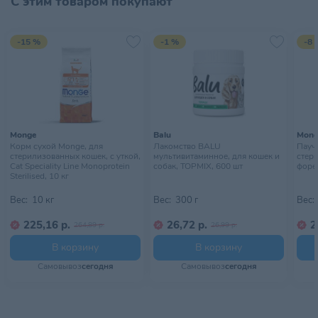
С этим товаром покупают
Размер питомца
Средний
,
Малый
Страна происхождения
РОССИЯ
-15 %
-1 %
-8 
Тип питомца
Собаки
Хранить в сухом, прохладном
Условия хранения
месте
Monge
Balu
Mong
Корм сухой Monge, для
Лакомство BALU
Пауч 
стерилизованных кошек, с уткой,
мультивитаминное, для кошек и
стер
Cat Speciality Line Monoprotein
собак, TOPMIX, 600 шт
форел
Sterilised, 10 кг
Вес:
10 кг
Вес:
300 г
Вес:
225,16 р.
26,72 р.
2
264,89 р.
26,99 р.
В корзину
В корзину
Самовывоз
сегодня
Самовывоз
сегодня