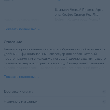
Шаньтоу Ченхай Ришень Артс
энд Крафтс Свитер Ко., Лтд.
Адрес производителя
Бейлун Хуадун роад, Ченхай
дист., Шаньтоу Сити, Гуандун,
Показать полностью
Китай
Вид одежды
Свитеры, футболки
Описание
Теплый и оригинальный свитер с изображением собачки — это
Для всех стадий жизни
,
удобный и функциональный аксессуар для собак, который
Возраст питомца
Взрослые 1-6 лет
,
Пожилые 7+
,
просто незаменим в холодную погоду. Изделие защитит вашего
Щенки
питомца от ветра и согреет в непогоду. Свитер имеет стильный
дизайн, а универсальный фасон не стесняет движений питомца
ООО "ТриолБел", г. Минск,
во время прогулки. Вывязанная резинка по всему периметру
Импортер в РБ
Радиальная, дом № 54Б, офис
Показать полностью
низа изделия обеспечивает плотное прилегание свитера к телу.
18
Такой свитер с модным принтом станет украшением гардероба
вашего питомца.
Линейка бренда
Собачка
Доставка и оплата
Длина спины: 300 мм; обхват груди: 420 мм; обхват шеи: 300
Материал
Акрил
мм.
Наличие в магазинах
Материал: акрил.
Параметры
300х420х300 мм
Цвет: голубой с оранжево-коричневым.