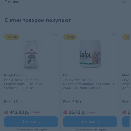
Отзывы
Поставщик
ТриолБел
С этим товаром покупают
Шаньтоу Ченхай Ришень Артс
энд Крафтс Свитер Ко., Лтд.
Производитель
Бейлун Хуадун роад, Ченхай
-15 %
-1 %
-8 
дист., Шаньтоу Сити, Гуандун,
Китай
Размер
M
Размер питомца
Малый
Royal Canin
Balu
Mong
Корм Royal Canin для
Лакомство BALU
Пауч 
Страна происхождения
КИТАЙ
стерилизованных кошек,
мультивитаминное, для кошек и
стер
Sterilised 37, 15 кг
собак, TOPMIX, 600 шт
форел
Тип питомца
Собаки
Вес:
15 кг
Вес:
300 г
Вес:
В сухом помещении, в
442,08 р.
26,72 р.
2
Условия хранения
защищенном от прямых
520,10 р.
26,99 р.
солнечных лучей месте
В корзину
В корзину
Самовывоз
сегодня
Самовывоз
сегодня