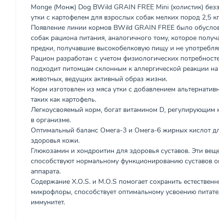
Monge (Монж) Dog BWild GRAIN FREE Mini (холистик) безз
утки с картофелем для взрослых собак мелких пород 2,5 кг
Появление линии кормов BWild GRAIN FREE было обуслов
собак рациона питания, аналогичного тому, которое полу
предки, получавшие высокобелковую пищу и не употребля
Рацион разработан с учетом физиологических потребносте
подходит питомцам склонным к аллергической реакции на 
животных, ведущих активный образ жизни.
Корм изготовлен из мяса утки с добавлением альтернатив
таких как картофель.
Легкоусвояемый корм, богат витамином D, регулирующим
в организме.
Оптимальный баланс Омега-3 и Омега-6 жирных кислот дл
здоровья кожи.
Глюкозамин и хондроитин для здоровья суставов. Эти веще
способствуют нормальному функционированию суставов о
аппарата.
Содержание X.O.S. и М.O.S помогает сохранить естествен
микрофлоры, способствует оптимальному усвоению питате
иммунитет.