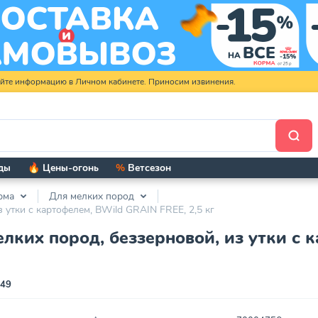
яйте информацию в Личном кабинете. Приносим извинения.
ды
🔥 Цены-огонь
%
Ветсезон
рма
Для мелких пород
 утки с картофелем, BWild GRAIN FREE, 2,5 кг
лких пород, беззерновой, из утки с 
349