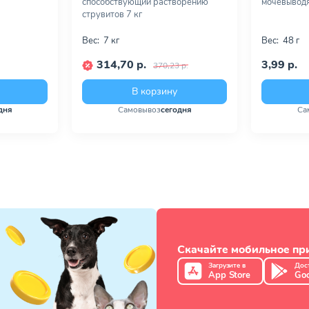
способствующий растворению
мочевыводя
струвитов 7 кг
Вес:
7 кг
Вес:
48 г
314,70 р.
3,99 р.
370,23 р.
В корзину
дня
Самовывоз
сегодня
Са
Скачайте мобильное п
Загрузите в
Дос
App Store
Goo