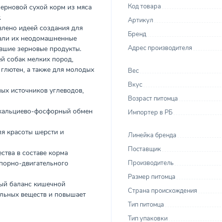
Код товара
ерновой сухой корм из мяса
.
Артикул
лено идеей создания для
Бренд
чали их неодомашненные
Адрес производителя
вшие зерновые продукты.
й собак мелких пород,
глютен, а также для молодых
Вес
Вкус
ных источников углеводов,
Возраст питомца
 кальциево-фосфорный обмен
Импортер в РБ
я красоты шерсти и
Линейка бренда
Поставщик
ства в составе корма
порно-двигательного
Производитель
Размер питомца
ный баланс кишечной
Страна происхождения
льных веществ и повышает
Тип питомца
Тип упаковки