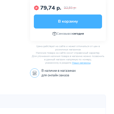
79,74 р.
93,81 р.
В корзину
Самовывоз
сегодня
Цена действует на сайте и может отличаться от цен в
розничных магазинах
Наличие товара на сайте носит справочный характер.
Для уточнения наличия товара в магазине можно позвонить
в данный магазин напрямую по номеру,
указанному в разделе
Наши магазины
.
В наличии в
магазинах
для онлайн заказа