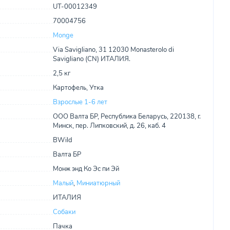
UT-00012349
70004756
Monge
Via Savigliano, 31 12030 Monasterolo di
Savigliano (CN) ИТАЛИЯ.
2,5 кг
Картофель, Утка
Взрослые 1-6 лет
ООО Валта БР, Республика Беларусь, 220138, г.
Минск, пер. Липковский, д. 26, каб. 4
BWild
Валта БР
Монж энд Ко Эс пи Эй
Малый
,
Миниатюрный
ИТАЛИЯ
Собаки
Пачка