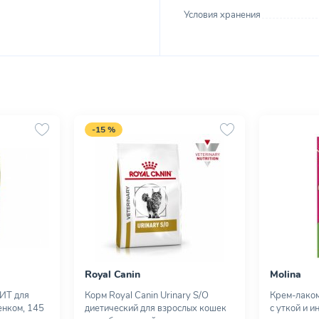
Условия хранения
-15 %
Royal Canin
Molina
ИТ для
Корм Royal Canin Urinary S/O
Крем-лаком
ненком, 145
диетический для взрослых кошек
с уткой и и