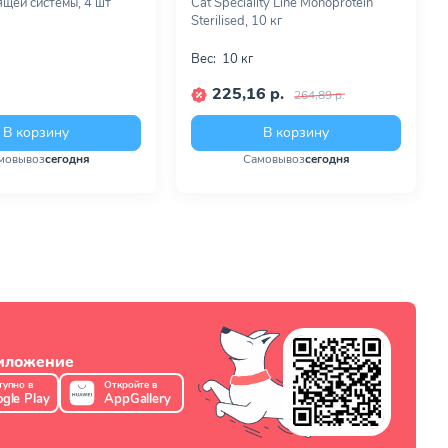
щей системы, 4 шт
Cat Speciality Line Monoprotein
Sterilised, 10 кг
Вес:
10 кг
225,16 р.
264,89 р.
В корзину
В корзину
мовывоз
сегодня
Самовывоз
сегодня
риложение
тупно в
Откройте в
gle Play
AppGallery