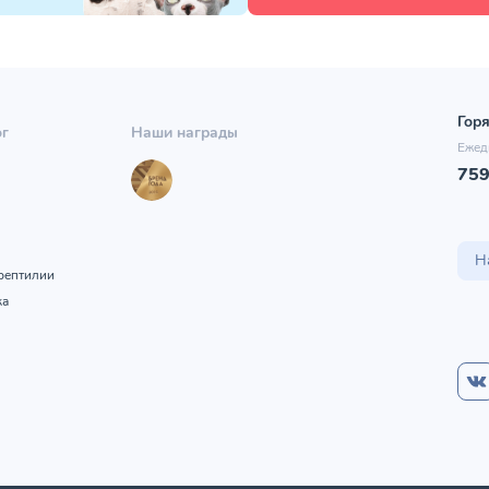
Горя
ог
Наши награды
Ежед
75
ы
Н
рептилии
ка