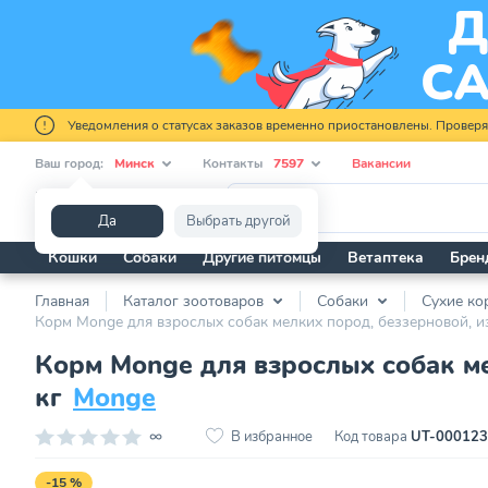
Уведомления о статусах заказов временно приостановлены. Провер
Ваш город:
Минск
Контакты
7597
Вакансии
Я ищу...
Да
Выбрать другой
Кошки
Собаки
Другие питомцы
Ветаптека
Брен
Главная
Каталог зоотоваров
Собаки
Сухие ко
Корм Monge для взрослых собак мелких пород, беззерновой, из
Корм Monge для взрослых собак ме
кг
Monge
∞
В избранное
Код товара
UT-00012
-15 %