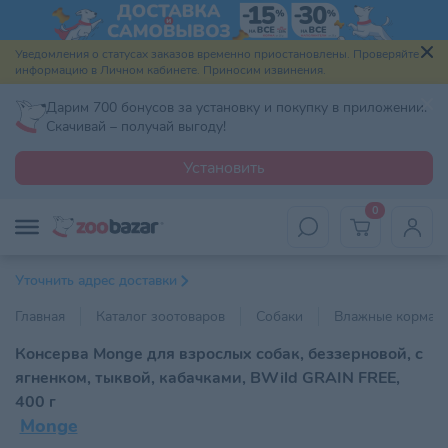
Уведомления о статусах заказов временно приостановлены. Проверяйте
информацию в Личном кабинете. Приносим извинения.
Дарим 700 бонусов за установку и покупку в приложении.
Скачивай – получай выгоду!
Установить
0
Уточнить адрес доставки
Главная
Каталог зоотоваров
Собаки
Влажные корма
Консерва Monge для взрослых собак, беззерновой, с
ягненком, тыквой, кабачками, BWild GRAIN FREE,
400 г
Monge