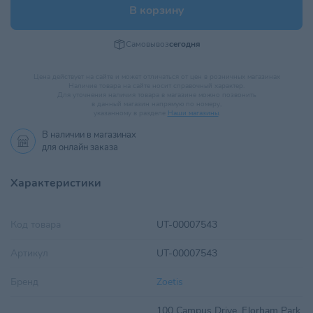
В корзину
Самовывоз
сегодня
Цена действует на сайте и может отличаться от цен в розничных магазинах
Наличие товара на сайте носит справочный характер.
Для уточнения наличия товара в магазине можно позвонить
в данный магазин напрямую по номеру,
указанному в разделе
Наши магазины
.
В наличии в
магазинах
для онлайн заказа
Характеристики
Код товара
UT-00007543
Артикул
UT-00007543
Бренд
Zoetis
100 Campus Drive, Florham Park,