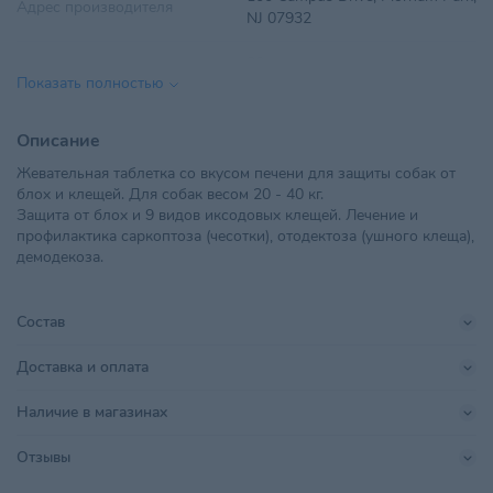
Адрес производителя
NJ 07932
Вес
80 мг
Показать полностью
Вид препарата
Лекарственные средства
Описание
ООО "Ветторгпартнер", г.
Жевательная таблетка со вкусом печени для защиты собак от
Импортер в РБ
Минск,ул. Машиностроителей,
блох и клещей. Для собак весом 20 - 40 кг.
д.31, пом. 10
Защита от блох и 9 видов иксодовых клещей. Лечение и
профилактика саркоптоза (чесотки), отодектоза (ушного клеща),
Линейка бренда
Симпарика
демодекоза.
Показания препаратов
Защита от блох и клещей
Состав
Поставщик
Ветторгпартнер
Доставка и оплата
Производитель
Zoetis Inc.
Наличие в магазинах
Страна происхождения
США
Отзывы
Тип питомца
Собаки