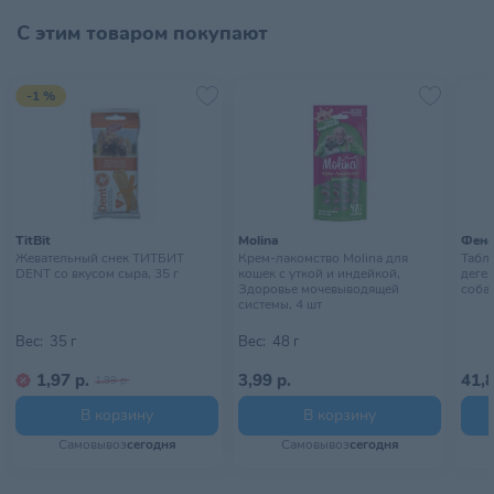
Хранить в сухом, прохладном
С этим товаром покупают
Условия хранения
месте, недоступном для детей
-1 %
TitBit
Molina
Фена
Жевательный снек ТИТБИТ
Крем-лакомство Molina для
Табл
DENT со вкусом сыра, 35 г
кошек с уткой и индейкой,
деге
Здоровье мочевыводящей
собак
системы, 4 шт
Вес:
35 г
Вес:
48 г
1,97 р.
3,99 р.
41,8
1,99 р.
В корзину
В корзину
Самовывоз
сегодня
Самовывоз
сегодня