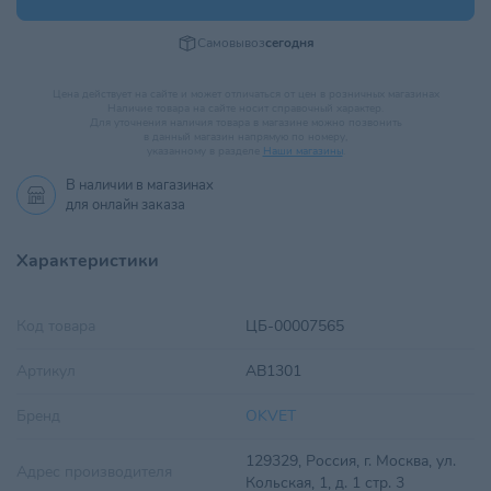
Самовывоз
сегодня
Цена действует на сайте и может отличаться от цен в розничных магазинах
Наличие товара на сайте носит справочный характер.
Для уточнения наличия товара в магазине можно позвонить
в данный магазин напрямую по номеру,
указанному в разделе
Наши магазины
.
В наличии в
магазинах
для онлайн заказа
Характеристики
Код товара
ЦБ-00007565
Артикул
AB1301
Бренд
OKVET
129329, Россия, г. Москва, ул.
Адрес производителя
Кольская, 1, д. 1 стр. 3