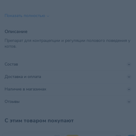
Вид препарата
Лекарственные средства
Показать полностью
Возраст питомца
Взрослые 1-6 лет
Описание
ООО "Ветторгпартнер", г.
Препарат для контрацепции и регуляции полового поведения у
Импортер в РБ
Минск,ул. Машиностроителей,
котов.
д.31, пом. 10
Объем
1 мл
Состав
Поставщик
Ветторгпартнер
Доставка и оплата
Производитель
Агроветзащита
Наличие в магазинах
Страна происхождения
РОССИЯ
Отзывы
Тип питомца
Кошки
С этим товаром покупают
Хранить в сухом, хорошо
Условия хранения
проветриваемом помещении