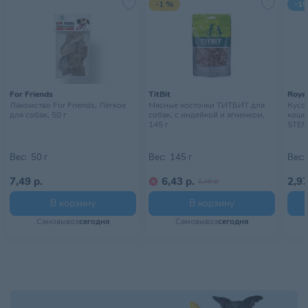
-1 %
-15
For Friends
TitBit
Royal
Лакомство For Friends, Лёгкое
Мясные косточки ТИТБИТ для
Кусоч
для собак, 50 г
собак, с индейкой и ягненком,
коше
145 г
STERI
Вес:
50 г
Вес:
145 г
Вес:
7,49 р.
6,43 р.
2,97
6,49 р.
В корзину
В корзину
Самовывоз
сегодня
Самовывоз
сегодня