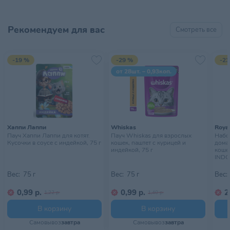
Рекомендуем для вас
Смотреть все
-19 %
-29 %
-23
от 28шт. – 0,93коп.
Хаппи Лаппи
Whiskas
Royal
Пауч Хаппи Лаппи для котят.
Пауч Whiskas для взрослых
Набор
Кусочки в соусе с индейкой, 75 г
кошек, паштет с курицей и
дома
индейкой, 75 г
кошек
INDO
10х85
Вес:
75 г
Вес:
75 г
Вес:
0,99 р.
0,99 р.
2
1,22 р.
1,40 р.
В корзину
В корзину
Самовывоз
завтра
Самовывоз
завтра