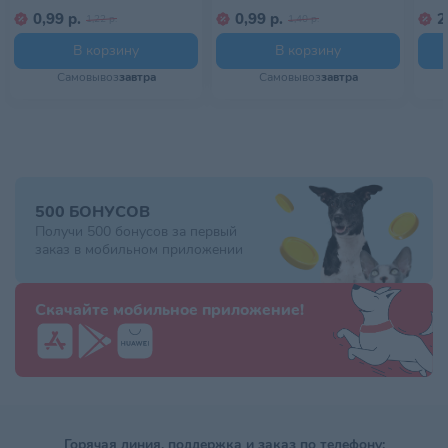
0,99 р.
0,99 р.
2
1,22 р.
1,40 р.
В корзину
В корзину
Самовывоз
завтра
Самовывоз
завтра
500 БОНУСОВ
Получи 500 бонусов за первый
заказ в мобильном приложении
Скачайте мобильное приложение!
Горячая линия, поддержка и заказ по телефону: