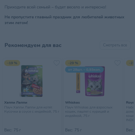
Приходите всей семьей – будет весело и интересно!
Не пропустите главный праздник для любителей животных
этим летом!
Рекомендуем для вас
Смотреть все
-19 %
-29 %
-23
от 28шт. – 0,93коп.
Хаппи Лаппи
Whiskas
Royal
Пауч Хаппи Лаппи для котят.
Пауч Whiskas для взрослых
Набор
Кусочки в соусе с индейкой, 75 г
кошек, паштет с курицей и
дома
индейкой, 75 г
кошек
INDO
10х85
Вес:
75 г
Вес:
75 г
Вес: