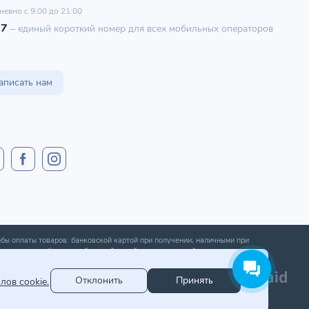
невно с 9:00 до 21:00
97
–
единый короткий номер для всех мобильных операторов
аписать нам
бы оплаты товаров: банковской картой при получении; наличными при
ении; оплата банковской картой онлайн; оплата картой рассрочки.
Отклонить
Принять
лов cookie.