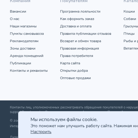
Компания
Покупателям
Катал
Вакансии
Программа лояльности
Кошки
О нас
Как оформить заказ
Собаки
Наши магазины
Доставка и оплата
Грызун
Пункты самовывоза
Правила публикации отзывов
Птицы
Рекламодателям
Возврат и обмен товара
Рыбы и 
Зоны доставки
Правовая информация
Ветапте
Аренда помещений
Права потребителя
Публикации
Карта сайта
Контакты и реквизиты
Открытки добра
Оптовые продажи
Контакты лиц, уполномоченных рассматривать обращения покупателей о нару
support@zoobazar.by
; Отдел торговли и услуг Администрации Первомайского р-н
Мы используем файлы cookie.
© zoobazar.by 2026 | ООО «Ветзообазар», УНП 192636458 | г. Минск, пр-т Дзержи
Это поможет нам улучшить работу сайта. Нажимая к
Интернет-магазин зарегистрирован в торговом реестре 25.03.2020 г. | Регистр
Настроить
Дизайн и разработка сайта