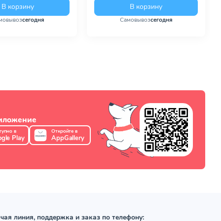
В корзину
В корзину
мовывоз
сегодня
Самовывоз
сегодня
риложение
тупно в
Откройте в
gle Play
AppGallery
чая линия, поддержка и заказ по телефону: