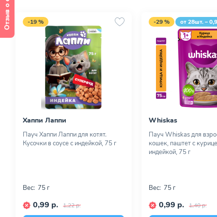
Отзыв о сайте
-19 %
-29 %
от 28шт. – 0,
Хаппи Лаппи
Whiskas
Пауч Хаппи Лаппи для котят.
Пауч Whiskas для взр
Кусочки в соусе с индейкой, 75 г
кошек, паштет с курице
индейкой, 75 г
Вес:
75 г
Вес:
75 г
0,99 р.
0,99 р.
1,22 р.
1,40 р.