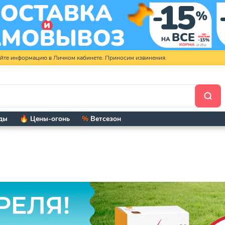
яйте информацию в Личном кабинете. Приносим извинения.
ды
🔥 Цены-огонь
%
Ветсезон