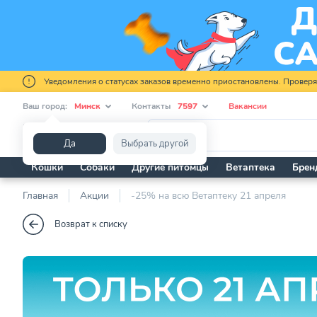
Уведомления о статусах заказов временно приостановлены. Провер
Ваш город:
Минск
Контакты
7597
Вакансии
Я ищу...
Да
Выбрать другой
Кошки
Собаки
Другие питомцы
Ветаптека
Брен
Главная
Акции
-25% на всю Ветаптеку 21 апреля
Возврат к списку