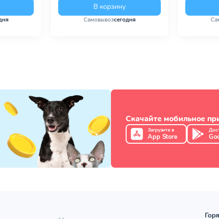
В корзину
дня
Самовывоз
сегодня
Са
Скачайте мобильное п
Загрузите в
Дос
App Store
Goo
Горя