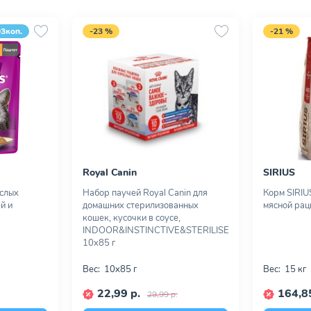
93коп.
-23 %
-21 %
Royal Canin
SIRIUS
ослых
Набор паучей Royal Canin для
Корм SIRIU
й и
домашних стерилизованных
мясной раци
кошек, кусочки в соусе,
INDOOR&INSTINCTIVE&STERILISED,
10х85 г
Вес:
10х85 г
Вес:
15 кг
22,99 р.
164,85
29,99 р.