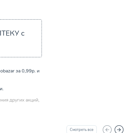
ПТЕКУ с
bazar за 0,99р. и
и.
ния других акций,
Смотреть все