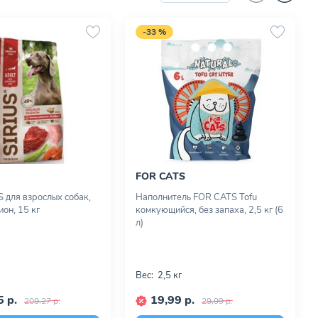
-33 %
FOR CATS
S для взрослых собак,
Наполнитель FOR CATS Tofu
он, 15 кг
комкующийся, без запаха, 2,5 кг (6
л)
Вес:
2,5 кг
 р.
19,99 р.
209,27 р.
29,99 р.