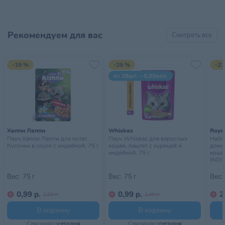
Рекомендуем для вас
Смотреть все
-19 %
-29 %
-23
от 28шт. – 0,93коп.
Хаппи Лаппи
Whiskas
Royal
Пауч Хаппи Лаппи для котят.
Пауч Whiskas для взрослых
Набор
Кусочки в соусе с индейкой, 75 г
кошек, паштет с курицей и
дома
индейкой, 75 г
кошек
INDO
10х85
Вес:
75 г
Вес:
75 г
Вес:
0,99 р.
0,99 р.
2
1,22 р.
1,40 р.
В корзину
В корзину
Самовывоз
сегодня
Самовывоз
сегодня