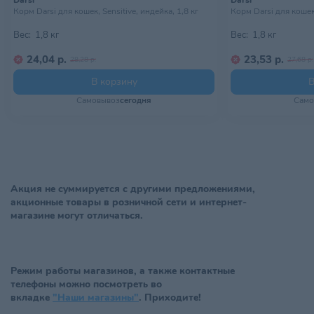
Darsi
Darsi
Корм Darsi для кошек, Sensitive, индейка, 1,8 кг
Корм Darsi для кошек, 
Вес:
1,8 кг
Вес:
1,8 кг
24,04 р.
23,53 р.
28,28 р.
27,68 р.
В корзину
В
Самовывоз
сегодня
Само
Акция не суммируется с другими предложениями,
акционные товары в розничной сети и интернет-
магазине могут отличаться.
Режим работы магазинов, а также контактные
телефоны можно посмотреть во
вкладке
"Наши магазины"
. Приходите!