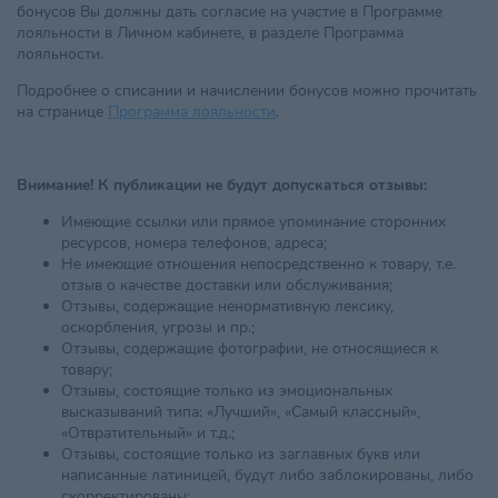
бонусов Вы должны дать согласие на участие в Программе
лояльности в Личном кабинете, в разделе Программа
лояльности.
Подробнее о списании и начислении бонусов можно прочитать
на странице
Программа лояльности
.
Внимание!
К публикации не будут допускаться отзывы:
Имеющие ссылки или прямое упоминание сторонних
ресурсов, номера телефонов, адреса;
Не имеющие отношения непосредственно к товару, т.е.
отзыв о качестве доставки или обслуживания;
Отзывы, содержащие ненормативную лексику,
оскорбления, угрозы и пр.;
Отзывы, содержащие фотографии, не относящиеся к
товару;
Отзывы, состоящие только из эмоциональных
высказываний типа: «Лучший», «Самый классный»,
«Отвратительный» и т.д.;
Отзывы, состоящие только из заглавных букв или
написанные латиницей, будут либо заблокированы, либо
скорректированы;