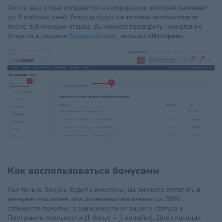
После ваш отзыв отправится на модерацию, которая занимает
до 3 рабочих дней. Бонусы будут начислены автоматически
после публикации отзыва. Вы можете проверить начисление
бонусов в разделе
Бонусный счет
, вкладка
«История»
.
Как воспользоваться бонусами
Как только бонусы будут начислены, вы сможете оплатить в
интернет-магазине или розничных магазинах до 99%
стоимости покупки, в зависимости от вашего статуса в
Программе лояльности (1 бонус = 1 копейка). Для списания