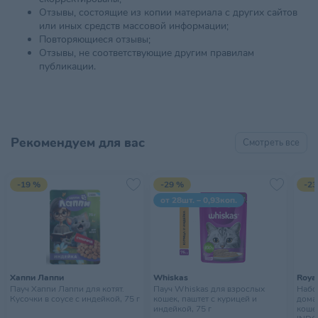
Отзывы, состоящие из копии материала с других сайтов
или иных средств массовой информации;
Повторяющиеся отзывы;
Отзывы, не соответствующие другим правилам
публикации.
Рекомендуем для вас
Смотреть все
-19 %
-29 %
-23
от 28шт. – 0,93коп.
Хаппи Лаппи
Whiskas
Royal
Пауч Хаппи Лаппи для котят.
Пауч Whiskas для взрослых
Набор
Кусочки в соусе с индейкой, 75 г
кошек, паштет с курицей и
дома
индейкой, 75 г
кошек