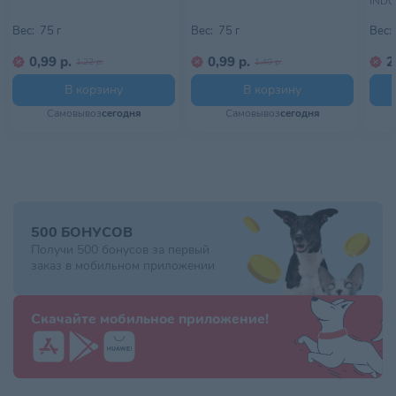
INDO
10х85
Вес:
75 г
Вес:
75 г
Вес:
0,99 р.
0,99 р.
2
1,22 р.
1,40 р.
В корзину
В корзину
Самовывоз
сегодня
Самовывоз
сегодня
500 БОНУСОВ
Получи 500 бонусов за первый
заказ в мобильном приложении
Скачайте мобильное приложение!