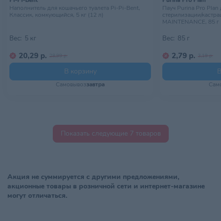
Pi-Pi-Bent
Purina Pro Plan
Наполнитель для кошачьего туалета Pi-Pi-Bent,
Пауч Purina Pro Plan
Классик, комкующийся, 5 кг (12 л)
стерилизации/кастра
MAINTENANCE, 85 г
Вес:
5 кг
Вес:
85 г
20,29 р.
2,79 р.
28,99 р.
3,19 р.
В корзину
В
Самовывоз
завтра
Сам
Показать следующие 7 товаров
Акция не суммируется с другими предложениями,
акционные товары в розничной сети и интернет-магазине
могут отличаться.