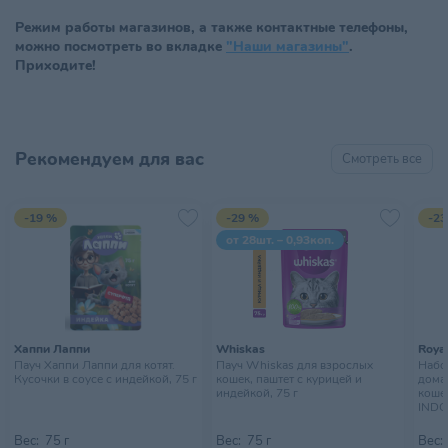
Режим работы магазинов, а также контактные телефоны,
можно посмотреть во вкладке
"Наши магазины"
.
Приходите!
Рекомендуем для вас
Смотреть все
-19 %
-29 %
-23
от 28шт. – 0,93коп.
Хаппи Лаппи
Whiskas
Royal
Пауч Хаппи Лаппи для котят.
Пауч Whiskas для взрослых
Набор
Кусочки в соусе с индейкой, 75 г
кошек, паштет с курицей и
дома
индейкой, 75 г
кошек
INDO
10х85
Вес:
75 г
Вес:
75 г
Вес: