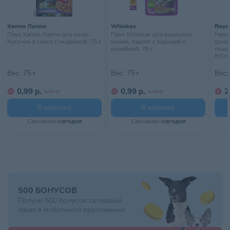
Хаппи Лаппи
Whiskas
Royal
Пауч Хаппи Лаппи для котят.
Пауч Whiskas для взрослых
Набор
Кусочки в соусе с индейкой, 75 г
кошек, паштет с курицей и
дома
индейкой, 75 г
кошек
INDO
10х85
Вес:
75 г
Вес:
75 г
Вес:
0,99 р.
0,99 р.
2
1,22 р.
1,40 р.
В корзину
В корзину
Самовывоз
сегодня
Самовывоз
сегодня
500 БОНУСОВ
Получи 500 бонусов за первый
заказ в мобильном приложении