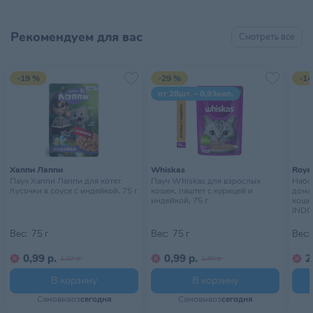
Рекомендуем для вас
Смотреть все
-19 %
-29 %
-14
от 28шт. – 0,93коп.
Хаппи Лаппи
Whiskas
Royal
Пауч Хаппи Лаппи для котят.
Пауч Whiskas для взрослых
Набор
Кусочки в соусе с индейкой, 75 г
кошек, паштет с курицей и
дома
индейкой, 75 г
кошек
INDO
10х85
Вес:
75 г
Вес:
75 г
Вес:
0,99 р.
0,99 р.
2
1,22 р.
1,40 р.
В корзину
В корзину
Самовывоз
сегодня
Самовывоз
сегодня