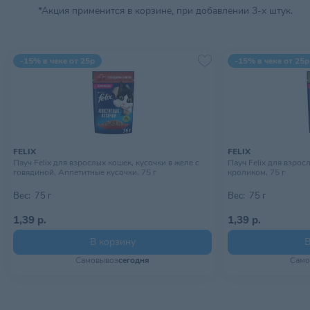
*Акция применится в корзине, при добавлении 3-х штук.
-15% в чеке от 25р
-15% в чеке от 25р
FELIX
FELIX
Пауч Felix для взрослых кошек, кусочки в желе с
Пауч Felix для взрос
говядиной, Аппетитные кусочки, 75 г
кроликом, 75 г
Вес:
75 г
Вес:
75 г
1,39 р.
1,39 р.
В корзину
В
Самовывоз
сегодня
Само