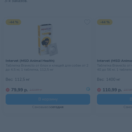
3-х заказов.
-44 %
-44 %
Intervet (MSD Animal Health)
Intervet (MSD Anima
Таблетка Bravecto от блох и клещей для собак от 2
Таблетка Bravecto от
до 4,5 кг, 1 таблетка, 112,5 мг
40 до 56 кг, 1 таблет
Вес:
112,5 мг
Вес:
1400 мг
79,99 р.
110,99 р.
143,99 р.
197,99
В корзину
В
Самовывоз
сегодня
Само