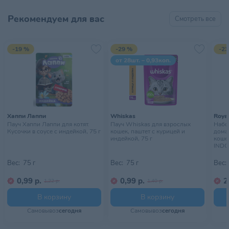
Рекомендуем для вас
Смотреть все
-19 %
-29 %
-23
от 28шт. – 0,93коп.
Хаппи Лаппи
Whiskas
Royal
Пауч Хаппи Лаппи для котят.
Пауч Whiskas для взрослых
Набор
Кусочки в соусе с индейкой, 75 г
кошек, паштет с курицей и
дома
индейкой, 75 г
кошек
INDO
10х85
Вес:
75 г
Вес:
75 г
Вес:
0,99 р.
0,99 р.
2
1,22 р.
1,40 р.
В корзину
В корзину
Самовывоз
сегодня
Самовывоз
сегодня