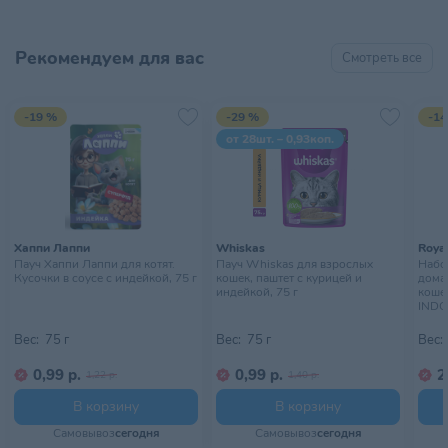
Рекомендуем для вас
Смотреть все
-19 %
-29 %
-14
от 28шт. – 0,93коп.
Хаппи Лаппи
Whiskas
Royal
Пауч Хаппи Лаппи для котят.
Пауч Whiskas для взрослых
Набор
Кусочки в соусе с индейкой, 75 г
кошек, паштет с курицей и
дома
индейкой, 75 г
кошек
INDO
10х85
Вес:
75 г
Вес:
75 г
Вес:
0,99 р.
0,99 р.
2
1,22 р.
1,40 р.
В корзину
В корзину
Самовывоз
сегодня
Самовывоз
сегодня