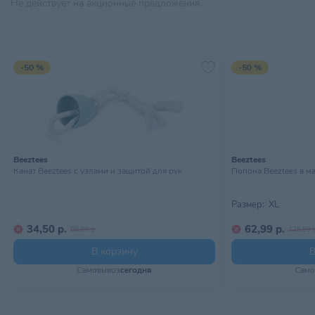
Не действует на акционные предложения.
-50 %
-50 %
Beeztees
Beeztees
Канат Beeztees с узлами и защитой для рук
Попона Beeztees в м
Размер:
XL
34,50 р.
62,99 р.
68,99 р.
125,99 
В корзину
В
Самовывоз
сегодня
Само