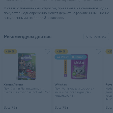
В связи с повышенным спросом, при заказе на самовывоз, один
покупатель одновременно может держать оформленными, но не
выкупленными не более 3-х заказов.
Рекомендуем для вас
Смотреть все
-19 %
-29 %
-23
от 28шт. – 0,93коп.
Хаппи Лаппи
Whiskas
Royal
Пауч Хаппи Лаппи для котят.
Пауч Whiskas для взрослых
Набор
Кусочки в соусе с индейкой, 75 г
кошек, паштет с курицей и
дома
индейкой, 75 г
кошек
INDO
10х85
Вес:
75 г
Вес:
75 г
Вес: