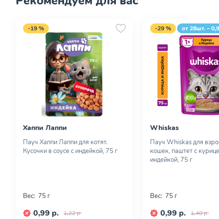
Рекомендуем для вас
-19 %
-29 %
от 28шт. – 0,
Хаппи Лаппи
Whiskas
Пауч Хаппи Лаппи для котят.
Пауч Whiskas для взр
Кусочки в соусе с индейкой, 75 г
кошек, паштет с курице
индейкой, 75 г
Вес:
75 г
Вес:
75 г
0,99 р.
0,99 р.
1,22 р.
1,40 р.