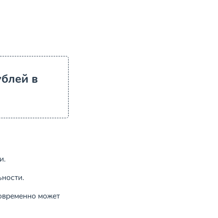
ублей в
и.
ьности.
новременно может