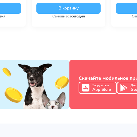
В корзину
дня
Самовывоз
сегодня
Са
Скачайте мобильное п
Загрузите в
Дос
App Store
Goo