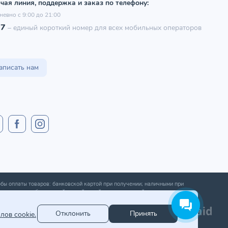
чая линия, поддержка и заказ по телефону:
невно с 9:00 до 21:00
97
–
единый короткий номер для всех мобильных операторов
аписать нам
бы оплаты товаров: банковской картой при получении; наличными при
ении; оплата банковской картой онлайн; оплата картой рассрочки.
Отклонить
Принять
лов cookie.