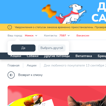
Уведомления о статусах заказов временно приостановлены. Провер
Ваш город:
Минск
Контакты
7597
Вакансии
Я ищу...
Да
Выбрать другой
Кошки
Собаки
Другие питомцы
Ветаптека
Брен
Главная
Акции
Дни любимого покупателя 13 сентября 
Возврат к списку