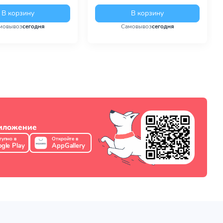
В корзину
В корзину
мовывоз
сегодня
Самовывоз
сегодня
риложение
тупно в
Откройте в
gle Play
AppGallery