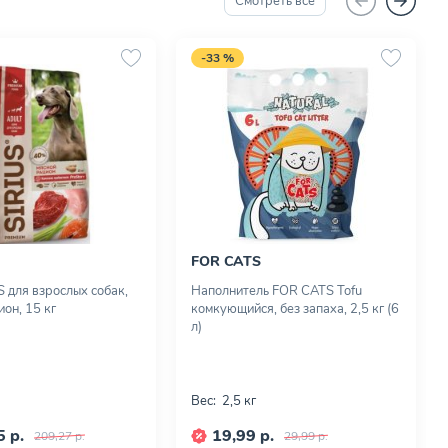
Смотреть все
-33 %
FOR CATS
S для взрослых собак,
Наполнитель FOR CATS Tofu
он, 15 кг
комкующийся, без запаха, 2,5 кг (6
л)
Вес:
2,5 кг
 р.
19,99 р.
209,27 р.
29,99 р.