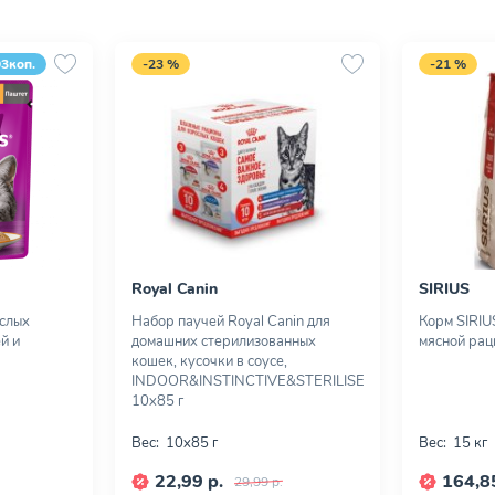
93коп.
-23 %
-21 %
Royal Canin
SIRIUS
ослых
Набор паучей Royal Canin для
Корм SIRIU
й и
домашних стерилизованных
мясной раци
кошек, кусочки в соусе,
INDOOR&INSTINCTIVE&STERILISED,
10х85 г
Вес:
10х85 г
Вес:
15 кг
22,99 р.
164,85
29,99 р.