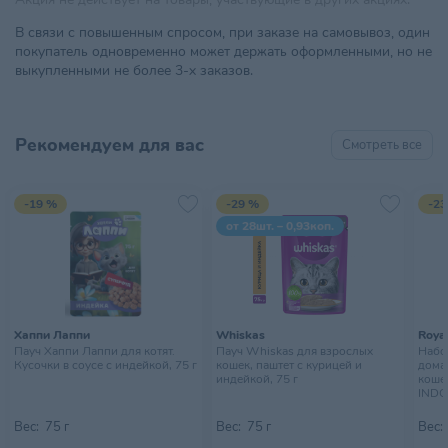
В связи с повышенным спросом, при заказе на самовывоз, один
покупатель одновременно может держать оформленными, но не
выкупленными не более 3-х заказов.
Рекомендуем для вас
Смотреть все
-19 %
-29 %
-23
от 28шт. – 0,93коп.
Хаппи Лаппи
Whiskas
Royal
Пауч Хаппи Лаппи для котят.
Пауч Whiskas для взрослых
Набор
Кусочки в соусе с индейкой, 75 г
кошек, паштет с курицей и
дома
индейкой, 75 г
кошек
INDO
10х85
Вес:
75 г
Вес:
75 г
Вес: