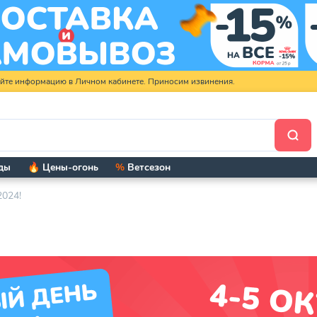
яйте информацию в Личном кабинете. Приносим извинения.
ды
🔥 Цены-огонь
%
Ветсезон
2024!