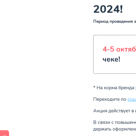
2024!
Период проведения а
4-5 октя
чеке!
* На корма бренда
Переходите по
ссы
Акция действует в 
В связи с повышен
держать оформленн