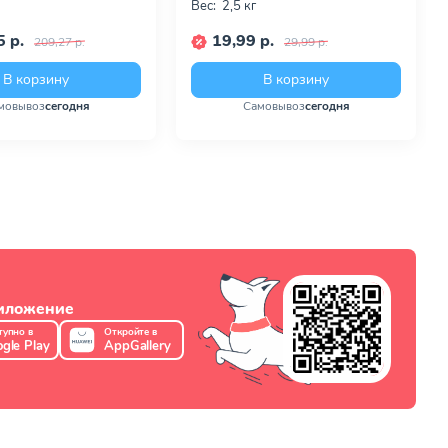
Вес:
2,5 кг
 р.
19,99 р.
209,27 р.
29,99 р.
В корзину
В корзину
мовывоз
сегодня
Самовывоз
сегодня
риложение
тупно в
Откройте в
gle Play
AppGallery