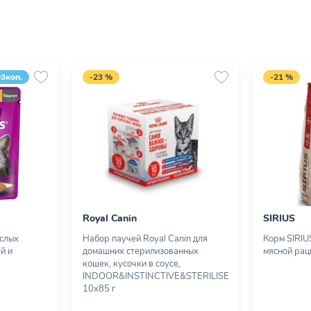
93коп.
-23 %
-21 %
Royal Canin
SIRIUS
ослых
Набор паучей Royal Canin для
Корм SIRIU
й и
домашних стерилизованных
мясной раци
кошек, кусочки в соусе,
INDOOR&INSTINCTIVE&STERILISED,
10х85 г