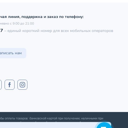
чая линия, поддержка и заказ по телефону:
невно с 9:00 до 21:00
97
–
единый короткий номер для всех мобильных операторов
аписать нам
бы оплаты товаров: банковской картой при получении; наличными при
ении; оплата банковской картой онлайн; оплата картой рассрочки.