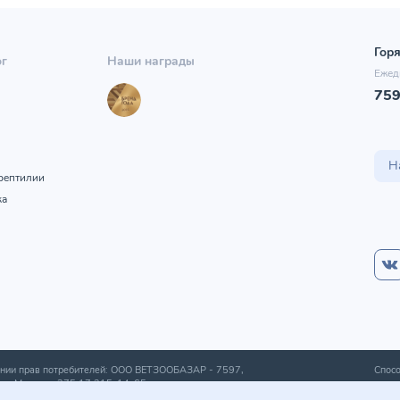
Горя
ог
Наши награды
Ежед
75
ы
Н
рептилии
ка
шении прав потребителей: ООО ВЕТЗООБАЗАР -
7597
,
Спосо
а г. Минска
+375 17 215-14-65
.
получ