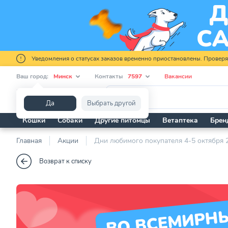
Уведомления о статусах заказов временно приостановлены. Провер
Ваш город:
Минск
Контакты
7597
Вакансии
Я ищу...
Да
Выбрать другой
Кошки
Собаки
Другие питомцы
Ветаптека
Брен
Главная
Акции
Дни любимого покупателя 4-5 октября 
Возврат к списку