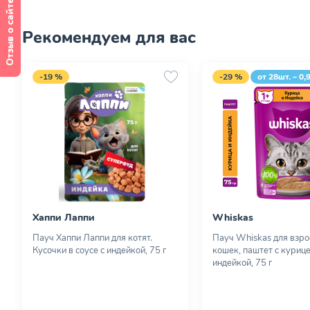
Отзыв о сайте
Рекомендуем для вас
-19 %
-29 %
от 28шт. – 0,
Хаппи Лаппи
Whiskas
Пауч Хаппи Лаппи для котят.
Пауч Whiskas для взр
Кусочки в соусе с индейкой, 75 г
кошек, паштет с курице
индейкой, 75 г