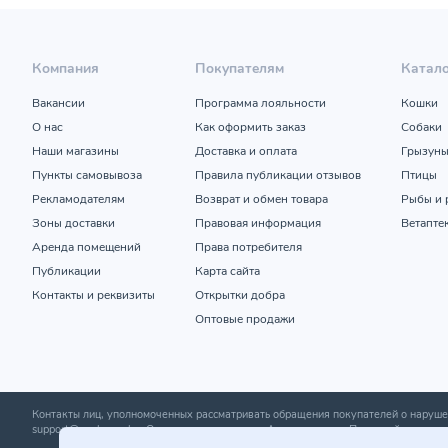
Компания
Покупателям
Катал
Вакансии
Программа лояльности
Кошки
О нас
Как оформить заказ
Собаки
Наши магазины
Доставка и оплата
Грызун
Пункты самовывоза
Правила публикации отзывов
Птицы
Рекламодателям
Возврат и обмен товара
Рыбы и 
Зоны доставки
Правовая информация
Ветапте
Аренда помещений
Права потребителя
Публикации
Карта сайта
Контакты и реквизиты
Открытки добра
Оптовые продажи
Контакты лиц, уполномоченных рассматривать обращения покупателей о нару
support@zoobazar.by
; Отдел торговли и услуг Администрации Первомайского р-н