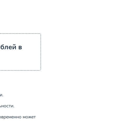
блей в
и.
ьности.
новременно может