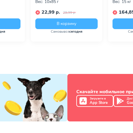
Вес:
10х85 г
Вес:
15 кг
22,99 р.
164,85
29,99 р.
В корзину
дня
Самовывоз
сегодня
Са
Скачайте мобильное п
Загрузите в
Дос
App Store
Goo