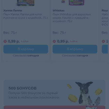
Хаппи Лаппи
Whiskas
Royal
Пауч Хаппи Лаппи для котят.
Пауч Whiskas для взрослых
Набор
Кусочки в соусе с индейкой, 75 г
кошек, паштет с курицей и
дома
индейкой, 75 г
кошек
INDO
10х85
Вес:
75 г
Вес:
75 г
Вес:
0,99 р.
0,99 р.
2
1,22 р.
1,40 р.
В корзину
В корзину
Самовывоз
сегодня
Самовывоз
сегодня
500 БОНУСОВ
Получи 500 бонусов за первый
заказ в мобильном приложении