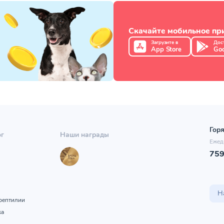
Скачайте мобильное п
Загрузите в
Дос
App Store
Goo
Горя
ог
Наши награды
Ежед
75
ы
Н
рептилии
ка