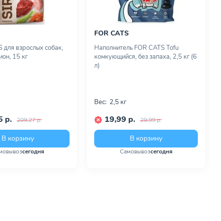
FOR CATS
S для взрослых собак,
Наполнитель FOR CATS Tofu
он, 15 кг
комкующийся, без запаха, 2,5 кг (6
л)
Вес:
2,5 кг
 р.
19,99 р.
209,27 р.
29,99 р.
В корзину
В корзину
мовывоз
сегодня
Самовывоз
сегодня