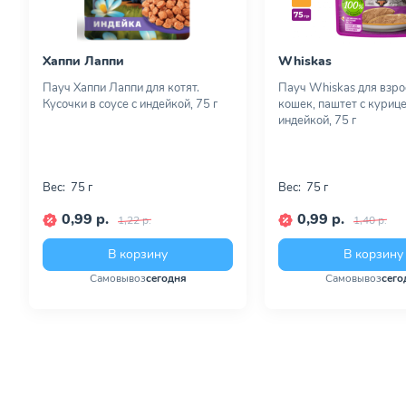
Хаппи Лаппи
Whiskas
Пауч Хаппи Лаппи для котят.
Пауч Whiskas для взр
Кусочки в соусе с индейкой, 75 г
кошек, паштет с курице
индейкой, 75 г
Вес:
75 г
Вес:
75 г
0,99 р.
0,99 р.
1,22 р.
1,40 р.
В корзину
В корзину
Самовывоз
сегодня
Самовывоз
сего