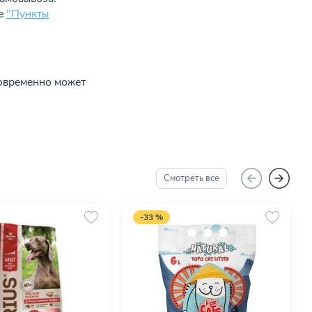
ле
"Пункты
новременно может
Смотреть все
-33 %