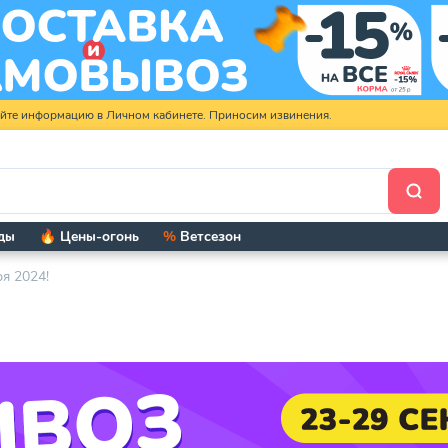
яйте информацию в Личном кабинете. Приносим извинения.
ды
🔥 Цены-огонь
%
Ветсезон
я 2024!