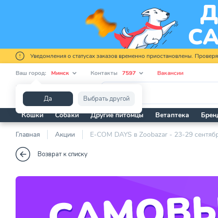
Уведомления о статусах заказов временно приостановлены. Провер
Ваш город:
Минск
Контакты
7597
Вакансии
Я ищу...
Да
Выбрать другой
Кошки
Собаки
Другие питомцы
Ветаптека
Брен
Главная
Акции
E-COM DAYS в Zoobazar - 23-29 сентябр
Возврат к списку