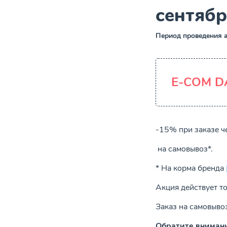
сентябр
Период проведения а
E-COM D
-15% при заказе ч
на самовывоз*.
* На корма бренда
Акция действует то
Заказ на самовывоз
Обратите вниман