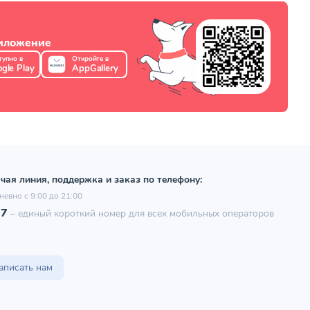
риложение
тупно в
Откройте в
gle Play
AppGallery
чая линия, поддержка и заказ по телефону:
невно с 9:00 до 21:00
97
–
единый короткий номер для всех мобильных операторов
аписать нам