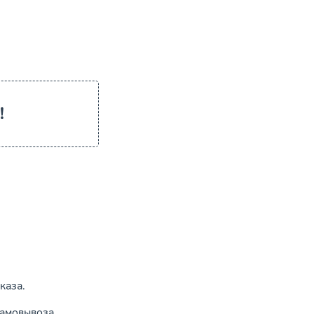
!
каза.
амовывоза.