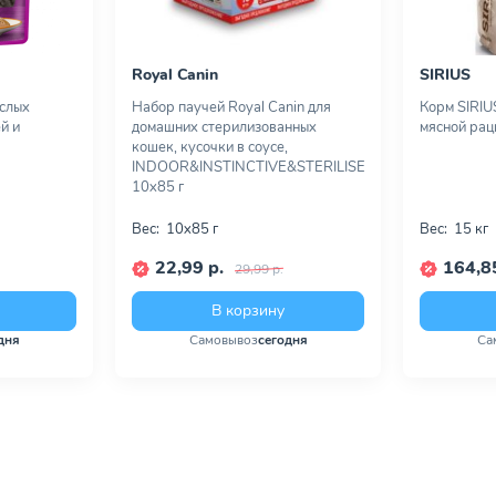
Royal Canin
SIRIUS
ослых
Набор паучей Royal Canin для
Корм SIRIU
й и
домашних стерилизованных
мясной раци
кошек, кусочки в соусе,
INDOOR&INSTINCTIVE&STERILISED,
10х85 г
Вес:
10х85 г
Вес:
15 кг
22,99 р.
164,85
29,99 р.
В корзину
дня
Самовывоз
сегодня
Са